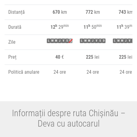
Distanță
670
km
772
km
743
km
h
min
h
min
h
min
Durată
12
29
11
50
11
39
Zile
L
M
M
J
V
S
D
L
M
M
J
V
S
D
L
M
M
J
V
S
Preț
40
€
225
lei
225
lei
Politică anulare
24 ore
24 ore
24 ore
Informații despre ruta Chișinău –
Deva cu autocarul