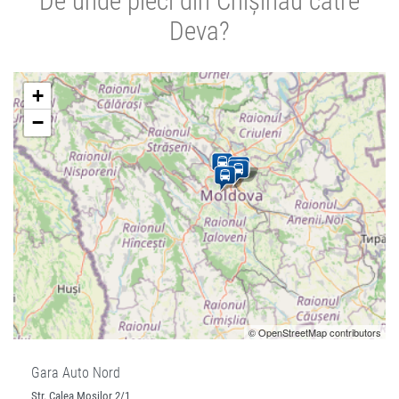
De unde pleci din Chișinău către
Deva?
+
−
© OpenStreetMap contributors
Gara Auto Nord
Str. Calea Mosilor 2/1