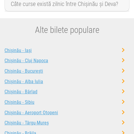
Câte curse există zilnic între Chișinău și Deva?
Alte bilete populare
Chișinău - Iași
Chișinău - Cluj Napoca
Chișinău - București
Chișinău - Alba Iulia
Chișinău - Bârlad
Chișinău - Sibiu
Chișinău - Aeroport Otopeni
Chișinău - Târgu-Mureș
Chișinău - Brăila