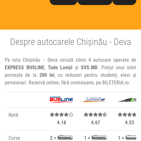
Despre autocarele Chișinău - Deva
Pe ruta Chișinău – Deva circulă zilnic 4 autocare operate de
EXPRESS BUSLINE
,
Tudo Lavial
și
SVS.MD
. Prețul unui bilet
pornește de la
200 lei
, cu reduceri pentru studenți, elevi și
pensionari. Rezervă online, fără comisioane, pe BILETERIA.ro.
Notă
4.18
4.67
4.53
Curse
2 ×
1 ×
1 ×