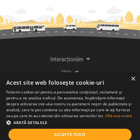
Interacționăm
Utile
×
Acest site web folosește cookie-uri
De la creatorii
Folosim cookie-uri pentru a personaliza conținutul, reclamele și
pentru a ne analiza traficul. De asemenea, împărtășim informații
despre utilizarea site-ului nostru cu partenerii noștri de publicitate și
analiză, care le pot combina cu alte informații pe care le-ați furnizat
Acceptăm plăți cu
sau pe care le-au colectat din utilizarea serviciilor lor.
Află mai multe
ARATĂ DETALIILE
ACCEPTĂ TOATE
© Bileteria SRL 2005-2026 |
Termeni și condiții