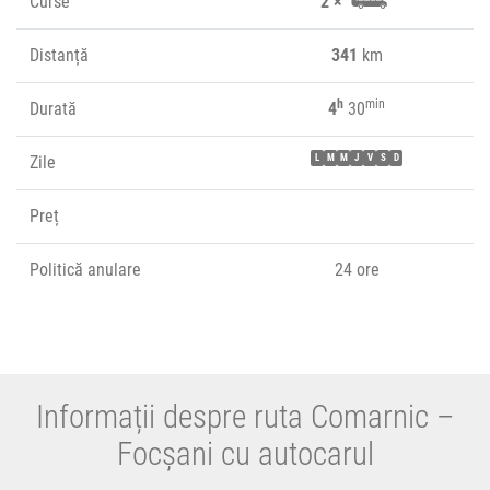
Curse
2 ×
Distanță
341
km
h
min
Durată
4
30
Zile
L
M
M
J
V
S
D
Preț
Politică anulare
24 ore
Informații despre ruta Comarnic –
Focșani cu autocarul