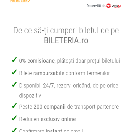
Plecări / Sosiri
Deservită de:
De ce să-ți cumperi biletul de pe
BILETERIA.ro
0% comisioane
, plătești doar prețul biletului
Bilete
rambursabile
conform termenilor
Disponibil
24/7
, rezervi oricând, de pe orice
dispozitiv
Peste
200 companii
de transport partenere
Reduceri
exclusiv online
Confirmare
instant
pe email