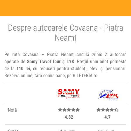
Despre autocarele Covasna - Piatra
Neamț
Pe ruta Covasna – Piatra Neamț circulă zilnic 2 autocare
operate de
Samy Travel Tour
și
LYK
. Prețul unui bilet pornește
de la
110 lei
, cu reduceri pentru studenți, elevi și pensionari.
Rezervă online, fără comisioane, pe BILETERIA.ro.
Notă
4.82
4.7