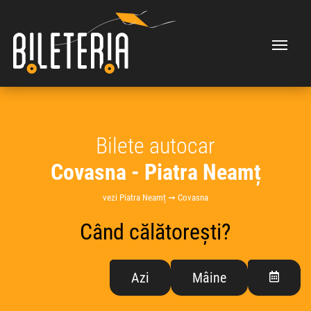
Bilete autocar
Covasna - Piatra Neamț
vezi Piatra Neamț ➞ Covasna
Când călătorești?
Azi
Mâine