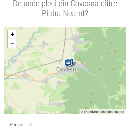
De unde pleci din Covasna către
Piatra Neamț?
+
−
© OpenStreetMap contributors
Parcare Lidl