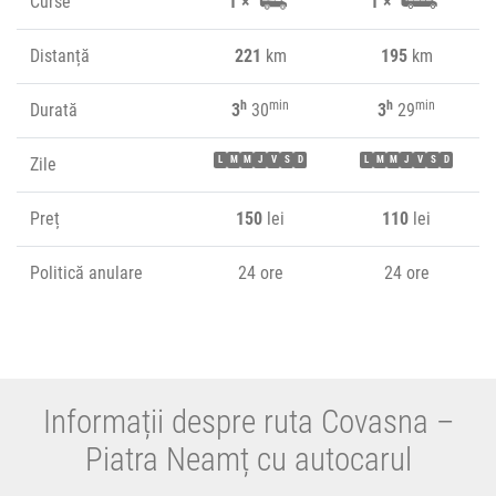
Curse
1 ×
1 ×
Distanță
221
km
195
km
h
min
h
min
Durată
3
30
3
29
Zile
L
M
M
J
V
S
D
L
M
M
J
V
S
D
Preț
150
lei
110
lei
Politică anulare
24 ore
24 ore
Informații despre ruta Covasna –
Piatra Neamț cu autocarul