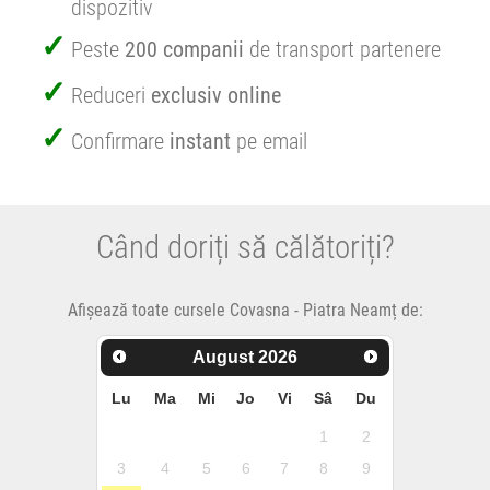
dispozitiv
Peste
200 companii
de transport partenere
Reduceri
exclusiv online
Confirmare
instant
pe email
Când doriți să călătoriți?
Afișează toate cursele Covasna - Piatra Neamț de:
August
2026
Lu
Ma
Mi
Jo
Vi
Sâ
Du
1
2
3
4
5
6
7
8
9