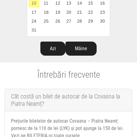
10
11
12
13
14
15
16
17
18
19
20
21
22
23
24
25
26
27
28
29
30
31
Azi
Mâine
Întrebări frecvente
Cât costă un bilet de autocar de la Covasna la
Piatra Neamț?
Prețurile biletelor de autocar Covasna – Piatra Neamț
pornesc de la 110 de lei (LYK) și pot ajunge la 150 de lei.
Vezi pe BILETERIA.ro toate cursele.