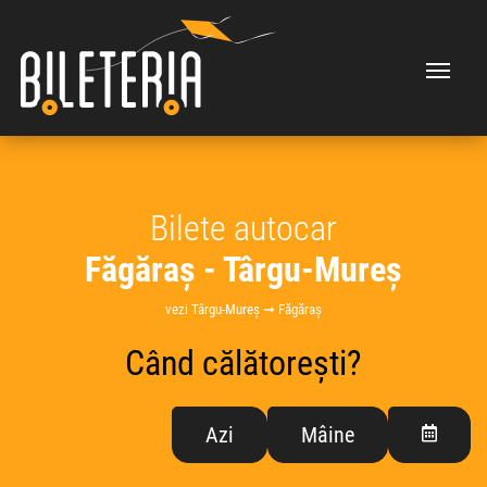
Bilete autocar
Făgăraș - Târgu-Mureș
vezi Târgu-Mureș ➞ Făgăraș
Când călătorești?
Azi
Mâine