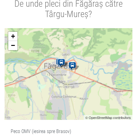
De unde pleci din Făgăraș către
Târgu-Mureș?
+
−
© OpenStreetMap contributors
Peco OMV (iesirea spre Brasov)