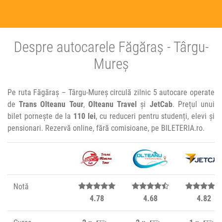
Despre autocarele Făgăraș - Târgu-
Mureș
Pe ruta Făgăraș – Târgu-Mureș circulă zilnic 5 autocare operate
de
Trans Olteanu Tour
,
Olteanu Travel
și
JetCab
. Prețul unui
bilet pornește de la
110 lei
, cu reduceri pentru studenți, elevi și
pensionari. Rezervă online, fără comisioane, pe BILETERIA.ro.
Notă
4.78
4.68
4.82