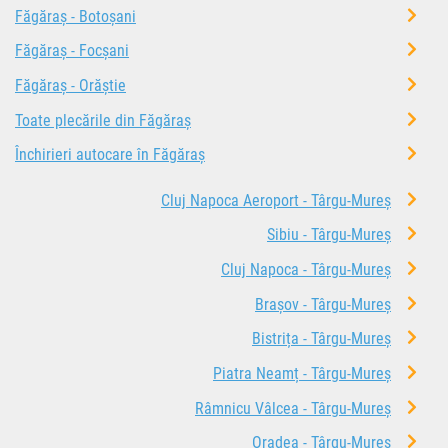
Făgăraș - Botoșani
Făgăraș - Focșani
Făgăraș - Orăștie
Toate plecările din Făgăraș
Închirieri autocare în Făgăraș
Cluj Napoca Aeroport - Târgu-Mureș
Sibiu - Târgu-Mureș
Cluj Napoca - Târgu-Mureș
Brașov - Târgu-Mureș
Bistrița - Târgu-Mureș
Piatra Neamț - Târgu-Mureș
Râmnicu Vâlcea - Târgu-Mureș
Oradea - Târgu-Mureș