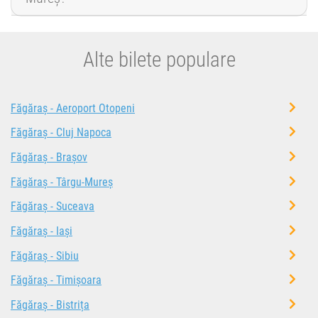
Alte bilete populare
Făgăraș - Aeroport Otopeni
Făgăraș - Cluj Napoca
Făgăraș - Brașov
Făgăraș - Târgu-Mureș
Făgăraș - Suceava
Făgăraș - Iași
Făgăraș - Sibiu
Făgăraș - Timișoara
Făgăraș - Bistrița