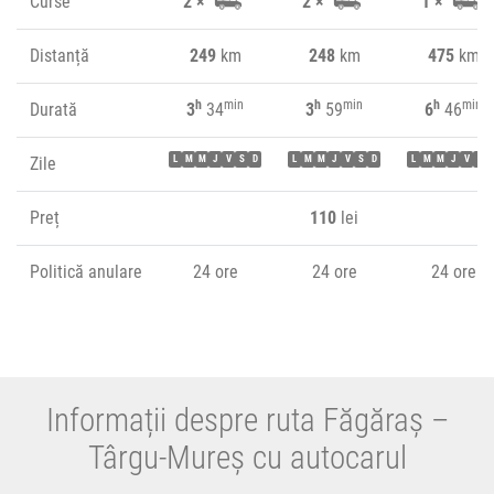
Curse
2 ×
2 ×
1 ×
Distanță
249
km
248
km
475
km
h
min
h
min
h
min
Durată
3
34
3
59
6
46
Zile
L
M
M
J
V
S
D
L
M
M
J
V
S
D
L
M
M
J
V
S
Preț
110
lei
Politică anulare
24 ore
24 ore
24 ore
Informații despre ruta Făgăraș –
Târgu-Mureș cu autocarul