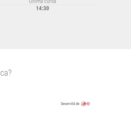
Ultima cursă
14:30
oca?
Deservită de: