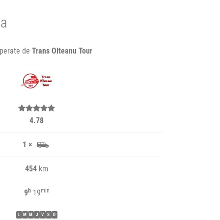
ca
operate de
Trans Olteanu Tour
4.78
1 ×
454
km
h
min
9
19
L
M
M
J
V
S
D