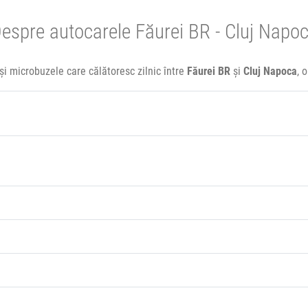
espre autocarele Făurei BR - Cluj Napo
și microbuzele care călătoresc zilnic între
Făurei BR
și
Cluj Napoca
, 