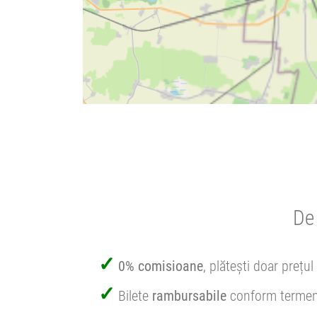
De 
0% comisioane
, plătești doar prețul 
Bilete
rambursabile
conform termen