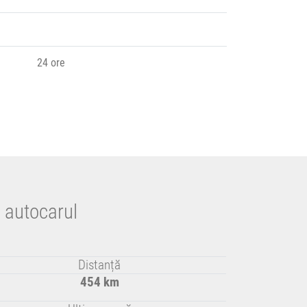
24 ore
 autocarul
Distanță
454 km