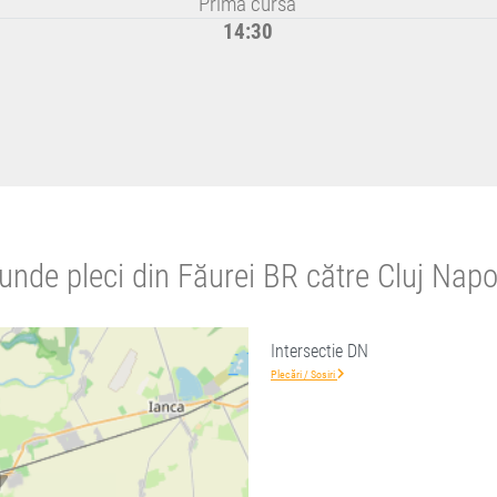
Prima cursă
14:30
unde pleci din Făurei BR către Cluj Nap
Intersectie DN
Plecări / Sosiri