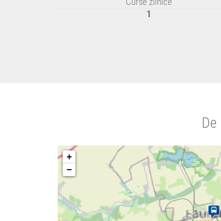
Curse zilnice
1
De 
+
−