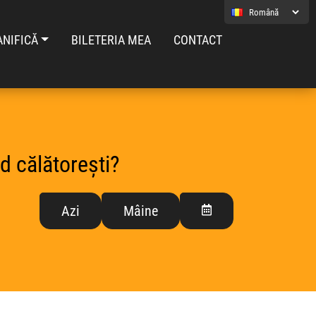
ANIFICĂ
BILETERIA MEA
CONTACT
d călătorești?
Azi
Mâine