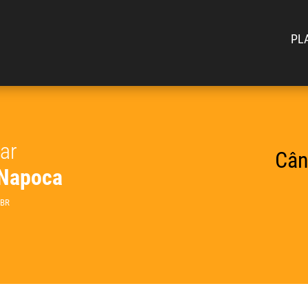
PL
car
Cân
 Napoca
 BR