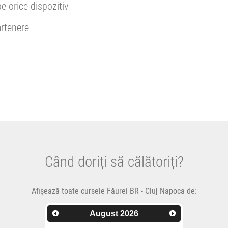
pe orice dispozitiv
rtenere
Când doriți să călătoriți?
Afișează toate cursele Făurei BR - Cluj Napoca de:
August
2026