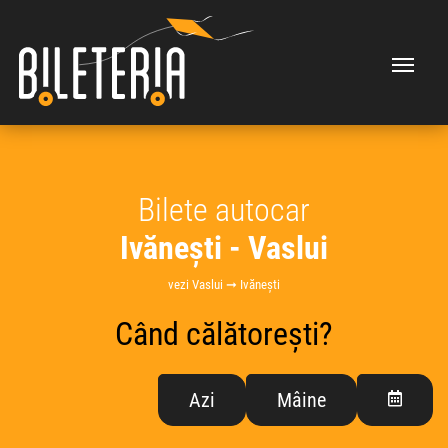
Bilete autocar
Ivănești - Vaslui
vezi Vaslui ➞ Ivănești
Când călătorești?
Azi
Mâine