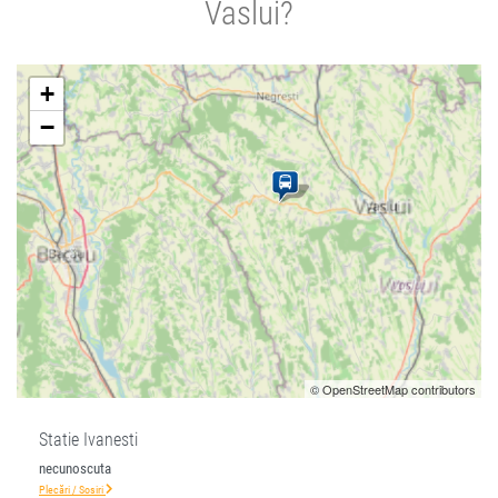
Vaslui?
+
−
© OpenStreetMap contributors
Statie Ivanesti
necunoscuta
Plecări / Sosiri