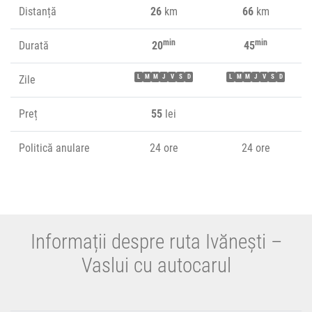
Distanță
26
km
66
km
min
min
Durată
20
45
Zile
L
M
M
J
V
S
D
L
M
M
J
V
S
D
Preț
55
lei
Politică anulare
24 ore
24 ore
Informații despre ruta Ivănești –
Vaslui cu autocarul