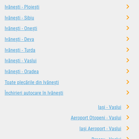
Ivănești - Ploiești
Ivănești - Sibiu
Ivănești - Onești
Ivănești - Deva
Ivănești - Turda
Ivănești - Vaslui
Ivănești - Oradea
Toate plecările din Ivănești
Închirieri autocare în Ivănești
Iași - Vaslui
Aeroport Otopeni - Vaslui
Iași Aeroport - Vaslui