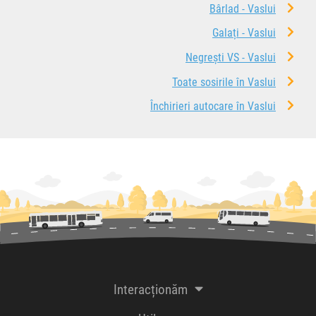
Bârlad - Vaslui
Galați - Vaslui
Negrești VS - Vaslui
Toate sosirile în Vaslui
Închirieri autocare în Vaslui
Interacționăm