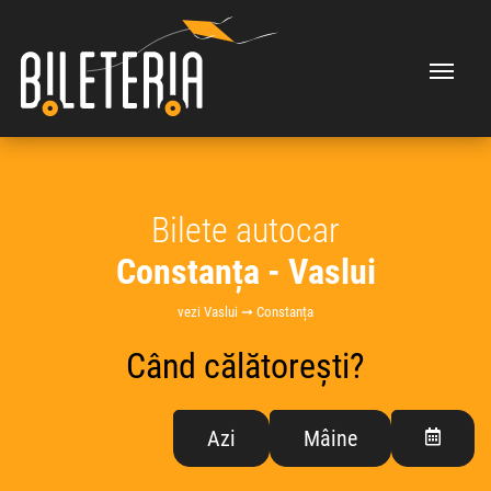
Bilete autocar
Constanța - Vaslui
vezi Vaslui ➞ Constanța
Când călătorești?
Azi
Mâine