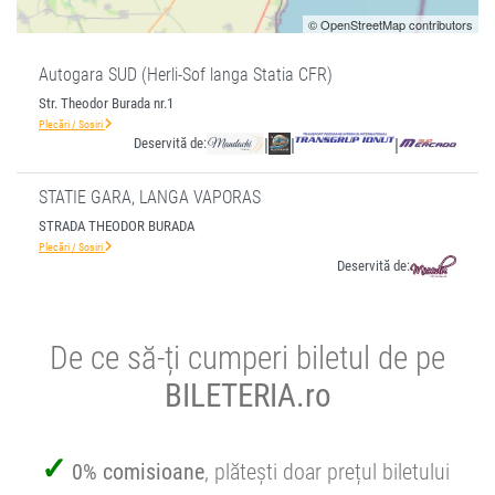
© OpenStreetMap contributors
Autogara SUD (Herli-Sof langa Statia CFR)
Str. Theodor Burada nr.1
Plecări / Sosiri
Deservită de:
|
|
|
STATIE GARA, LANGA VAPORAS
STRADA THEODOR BURADA
Plecări / Sosiri
Deservită de:
De ce să-ți cumperi biletul de pe
BILETERIA.ro
0% comisioane
, plătești doar prețul biletului