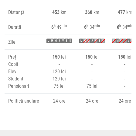
Distanță
453
km
360
km
477
km
h
min
h
min
h
min
Durată
6
49
6
34
6
34
Zile
L
M
M
J
V
S
D
L
M
M
J
V
S
D
L
M
M
J
V
S
Preț
150
lei
150
lei
150
lei
Copii
-
-
-
Elevi
120 lei
-
-
Studenti
120 lei
-
-
Pensionari
75 lei
75 lei
-
Politică anulare
24 ore
24 ore
24 ore