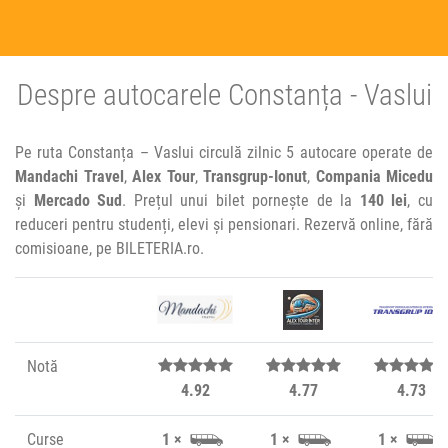
Despre autocarele Constanța - Vaslui
Pe ruta Constanța – Vaslui circulă zilnic 5 autocare operate de
Mandachi Travel
,
Alex Tour
,
Transgrup-Ionut
,
Compania Micedu
și
Mercado Sud
. Prețul unui bilet pornește de la
140 lei
, cu
reduceri pentru studenți, elevi și pensionari. Rezervă online, fără
comisioane, pe BILETERIA.ro.
Notă
4.92
4.77
4.73
Curse
1 ×
1 ×
1 ×