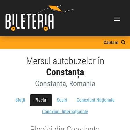
Căutare
Mersul autobuzelor în
Constanța
Constanta, Romania
Stații
Plecări
Sosiri
Conexiuni Naționale
Conexiuni Internaționale
Plecări din Constanta