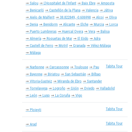
Salou
L'Hospitalet de l'Infant
Baix Ebre
Amposta
Benicarló
Castellón de la Plana
Valencia
Játiva
Aielo de Malferit
38.822849, -0.606998
Alcoi
Oliva
Denia
Benidorm
Alicante
Elche
Murcia
Lorca
Puerto Lumbreras
Huercal Overa
Vera
Balisa
Almería
Roquetas de Mar
El Ejido
Adra
Castell de Ferro
Motril
Granada
Vélez-Málaga
Málaga
Tabita Tour
Narbonne
Carcassonne
Toulouse
Pau
Bayonne
Biriatou
San Sebastián
Bilbao
Vitoria-Gasteiz
Miranda de Ebro
Santander
Torrelavega
Logroño
Gijón
Oviedo
Valladolid
León
Lugo
La Coruña
Vigo
Tabita Tour
Ploiești
Tabita Tour
Arad