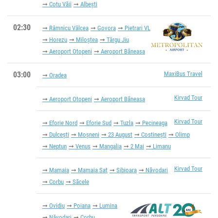
Cotu Văii
Albești
02:30
Râmnicu Vâlcea
Govora
Pietrari VL
Horezu
Miloștea
Târgu Jiu
Aeroport Otopeni
Aeroport Băneasa
03:00
MaxiBus Travel
Oradea
Kirvad Tour
Aeroport Otopeni
Aeroport Băneasa
Kirvad Tour
Eforie Nord
Eforie Sud
Tuzla
Pecineaga
Dulcești
Moșneni
23 August
Costinești
Olimp
Neptun
Venus
Mangalia
2 Mai
Limanu
Kirvad Tour
Mamaia
Mamaia Sat
Sibioara
Năvodari
Corbu
Săcele
Ovidiu
Poiana
Lumina
Năvodari
Corbu