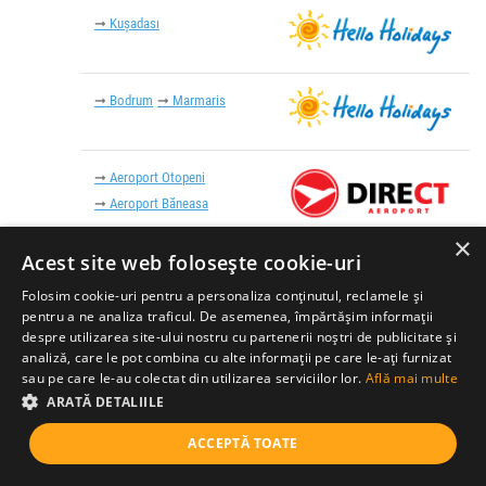
Kușadası
Bodrum
Marmaris
Aeroport Otopeni
Aeroport Băneasa
×
Acest site web folosește cookie-uri
Lazu
Agigea
Eforie Nord
Folosim cookie-uri pentru a personaliza conținutul, reclamele și
Eforie Sud
Tuzla
Nibiru
pentru a ne analiza traficul. De asemenea, împărtășim informații
Costinești
23 August
Olimp
despre utilizarea site-ului nostru cu partenerii noștri de publicitate și
Neptun
Jupiter
Venus
Saturn
Mangalia
2 Mai
analiză, care le pot combina cu alte informații pe care le-ați furnizat
Vama Veche
sau pe care le-au colectat din utilizarea serviciilor lor.
Află mai multe
ARATĂ DETALIILE
Mamaia
Mamaia Sat
Năvodari
ACCEPTĂ TOATE