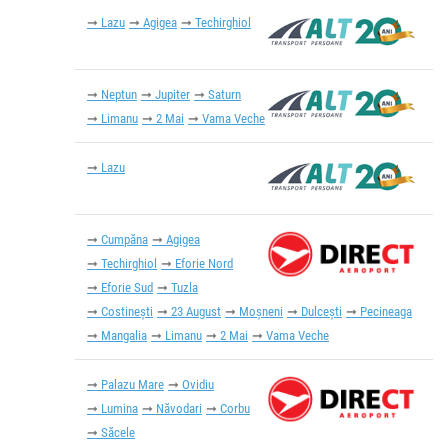
Lazu
Agigea
Techirghiol
Neptun
Jupiter
Saturn
Limanu
2 Mai
Vama Veche
Lazu
Cumpăna
Agigea
Techirghiol
Eforie Nord
Eforie Sud
Tuzla
Costinești
23 August
Moșneni
Dulcești
Pecineaga
Mangalia
Limanu
2 Mai
Vama Veche
Palazu Mare
Ovidiu
Lumina
Năvodari
Corbu
Săcele