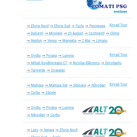
Kirvad Tour
Eforie Nord
Eforie Sud
Tuzla
Pecineaga
Dulcești
Moșneni
23 August
Costinești
Olimp
Neptun
Venus
Mangalia
2 Mai
Limanu
Kirvad Tour
Ovidiu
Poiana
Lumina
Mihail Kogălniceanu CT
Nicolae Bălcescu
Dorobanțu
Tariverde
Cogealac
Kirvad Tour
Mamaia
Mamaia Sat
Sibioara
Năvodari
Corbu
Săcele
Ovidiu
Poiana
Lumina
Năvodari
Corbu
Lazu
Agigea
Eforie Nord