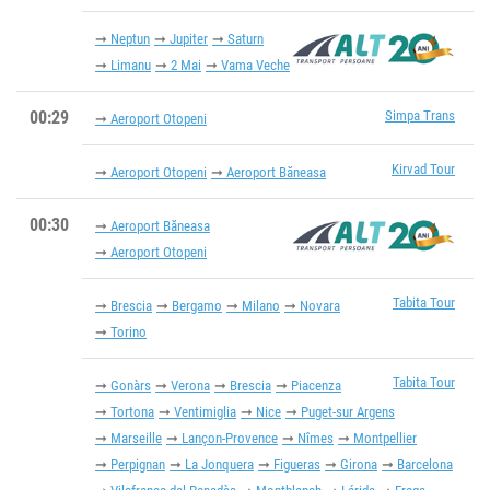
Neptun
Jupiter
Saturn
Limanu
2 Mai
Vama Veche
00:29
Simpa Trans
Aeroport Otopeni
Kirvad Tour
Aeroport Otopeni
Aeroport Băneasa
00:30
Aeroport Băneasa
Aeroport Otopeni
Tabita Tour
Brescia
Bergamo
Milano
Novara
Torino
Tabita Tour
Gonàrs
Verona
Brescia
Piacenza
Tortona
Ventimiglia
Nice
Puget-sur Argens
Marseille
Lançon-Provence
Nîmes
Montpellier
Perpignan
La Jonquera
Figueras
Girona
Barcelona