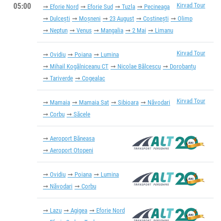
05:00
Kirvad Tour
Eforie Nord
Eforie Sud
Tuzla
Pecineaga
Dulcești
Moșneni
23 August
Costinești
Olimp
Neptun
Venus
Mangalia
2 Mai
Limanu
Kirvad Tour
Ovidiu
Poiana
Lumina
Mihail Kogălniceanu CT
Nicolae Bălcescu
Dorobanțu
Tariverde
Cogealac
Kirvad Tour
Mamaia
Mamaia Sat
Sibioara
Năvodari
Corbu
Săcele
Aeroport Băneasa
Aeroport Otopeni
Ovidiu
Poiana
Lumina
Năvodari
Corbu
Lazu
Agigea
Eforie Nord