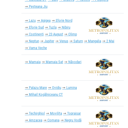
Peșteana Jiu
Lazu
Agigea
Eforie Nord
Eforie Sud
Tuzla
Nibiru
Costinești
23 August
Olimp
Neptun
Jupiter
Venus
Saturn
Mangalia
2 Mai
Vama Veche
Mamaia
Mamaia Sat
Năvodari
Palazu Mare
Ovidiu
Lumina
Mihail Kogălniceanu CT
Techirghiol
Movilița
Topraisar
Amzacea
Comana
Negru Vodă