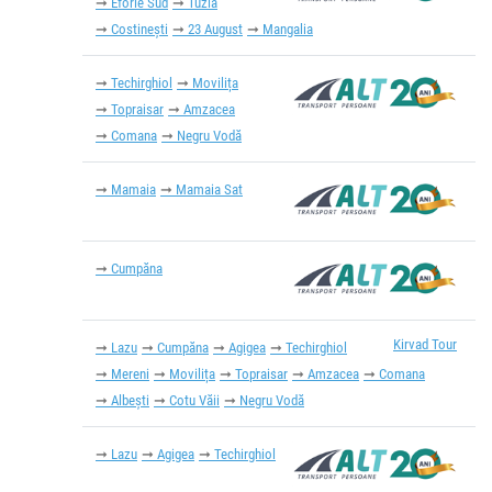
Eforie Sud
Tuzla
Costinești
23 August
Mangalia
Techirghiol
Movilița
Topraisar
Amzacea
Comana
Negru Vodă
Mamaia
Mamaia Sat
Cumpăna
Kirvad Tour
Lazu
Cumpăna
Agigea
Techirghiol
Mereni
Movilița
Topraisar
Amzacea
Comana
Albești
Cotu Văii
Negru Vodă
Lazu
Agigea
Techirghiol