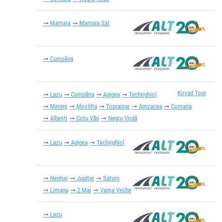
Mamaia
Mamaia Sat
Cumpăna
Kirvad Tour
Lazu
Cumpăna
Agigea
Techirghiol
Mereni
Movilița
Topraisar
Amzacea
Comana
Albești
Cotu Văii
Negru Vodă
Lazu
Agigea
Techirghiol
Neptun
Jupiter
Saturn
Limanu
2 Mai
Vama Veche
Lazu