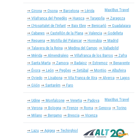
MaxiBus Travel
Girona
Osona
Barcelona
Lérida
Vilafranca del Penedès
Huesca
Taragoña
Zaragoza
L'Hospitalet de l'Infant
Baix Ebre
Benicarló
Guadalajara
Cabanes
Castellón de la Plana
Valencia
Godelleta
Requena
Motilla del Palancar
Honrubia
Madrid
Talavera de la Reina
Medina del Campo
Valladolid
Mérida
Almendralejo
Villafranca de los Barros
Zafra
Santa Marta
Zamora
Badajoz
Estremoz
Benavente
Évora
León
Pegões
Setúbal
Montijo
Albufeira
Oviedo
Lisabona
Vila Franca de Xira
Alverca
Lagos
Gijón
Santarém
Faro
MaxiBus Travel
Udine
Monfalcone
Veneția
Padova
Verona
Bologna
Firenze
Roma
Genova
Torino
Milano
Bergamo
Brescia
Vicenza
Lazu
Agigea
Techirghiol