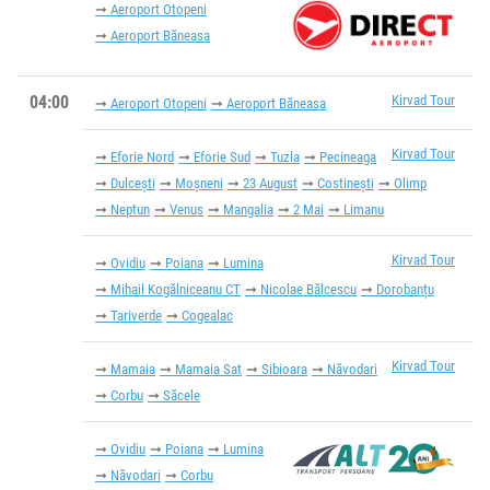
Aeroport Otopeni
Aeroport Băneasa
04:00
Kirvad Tour
Aeroport Otopeni
Aeroport Băneasa
Kirvad Tour
Eforie Nord
Eforie Sud
Tuzla
Pecineaga
Dulcești
Moșneni
23 August
Costinești
Olimp
Neptun
Venus
Mangalia
2 Mai
Limanu
Kirvad Tour
Ovidiu
Poiana
Lumina
Mihail Kogălniceanu CT
Nicolae Bălcescu
Dorobanțu
Tariverde
Cogealac
Kirvad Tour
Mamaia
Mamaia Sat
Sibioara
Năvodari
Corbu
Săcele
Ovidiu
Poiana
Lumina
Năvodari
Corbu