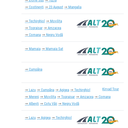
Eforie Sud
Tuzla
Costinești
23 August
Mangalia
Techirghiol
Movilița
Topraisar
Amzacea
Comana
Negru Vodă
Mamaia
Mamaia Sat
Cumpăna
Kirvad Tour
Lazu
Cumpăna
Agigea
Techirghiol
Mereni
Movilița
Topraisar
Amzacea
Comana
Albești
Cotu Văii
Negru Vodă
Lazu
Agigea
Techirghiol