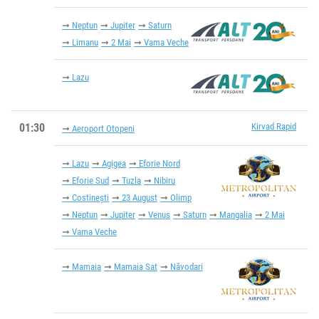
Neptun
Jupiter
Saturn
Limanu
2 Mai
Vama Veche
Lazu
01:30
Kirvad Rapid
Aeroport Otopeni
Lazu
Agigea
Eforie Nord
Eforie Sud
Tuzla
Nibiru
Costinești
23 August
Olimp
Neptun
Jupiter
Venus
Saturn
Mangalia
2 Mai
Vama Veche
Mamaia
Mamaia Sat
Năvodari