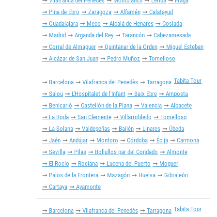
Vilafranca del Penedès
Montblanch
Lérida
Fraga
Pina de Ebro
Zaragoza
Alfamén
Calatayud
Guadalajara
Meco
Alcalá de Henares
Coslada
Madrid
Arganda del Rey
Tarancón
Cabezamesada
Corral de Almaguer
Quintanar de la Orden
Miguel Esteban
Alcázar de San Juan
Pedro Muñoz
Tomelloso
Tabita Tour
Barcelona
Vilafranca del Penedès
Tarragona
Salou
L'Hospitalet de l'Infant
Baix Ebre
Amposta
Benicarló
Castellón de la Plana
Valencia
Albacete
La Roda
San Clemente
Villarrobledo
Tomelloso
La Solana
Valdepeñas
Bailén
Linares
Úbeda
Jaén
Andújar
Montoro
Córdoba
Écija
Carmona
Sevilla
Pilas
Bollullos par del Condado
Almonte
El Rocío
Rociana
Lucena del Puerto
Moguer
Palos de la Frontera
Mazagón
Huelva
Gibraleón
Cartaya
Ayamonte
Tabita Tour
Barcelona
Vilafranca del Penedès
Tarragona