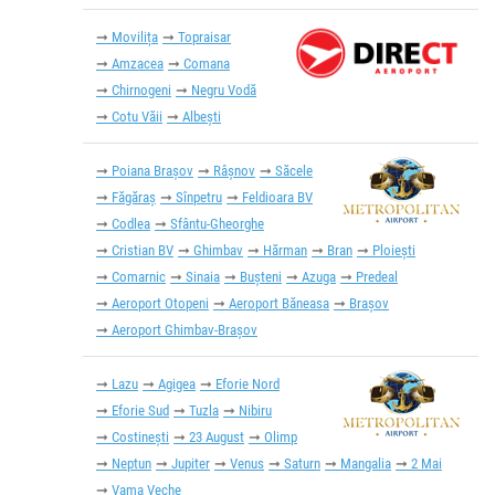
Movilița
Topraisar
Amzacea
Comana
Chirnogeni
Negru Vodă
Cotu Văii
Albești
Poiana Brașov
Râşnov
Săcele
Făgăraș
Sînpetru
Feldioara BV
Codlea
Sfântu-Gheorghe
Cristian BV
Ghimbav
Hărman
Bran
Ploiești
Comarnic
Sinaia
Bușteni
Azuga
Predeal
Aeroport Otopeni
Aeroport Băneasa
Brașov
Aeroport Ghimbav-Brașov
Lazu
Agigea
Eforie Nord
Eforie Sud
Tuzla
Nibiru
Costinești
23 August
Olimp
Neptun
Jupiter
Venus
Saturn
Mangalia
2 Mai
Vama Veche