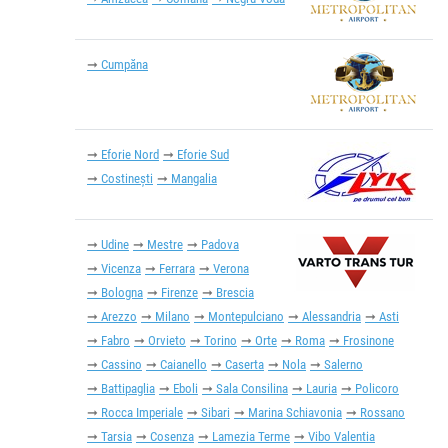
Cumpăna
Eforie Nord
Eforie Sud
Costinești
Mangalia
Udine
Mestre
Padova
Vicenza
Ferrara
Verona
Bologna
Firenze
Brescia
Arezzo
Milano
Montepulciano
Alessandria
Asti
Fabro
Orvieto
Torino
Orte
Roma
Frosinone
Cassino
Caianello
Caserta
Nola
Salerno
Battipaglia
Eboli
Sala Consilina
Lauria
Policoro
Rocca Imperiale
Sibari
Marina Schiavonia
Rossano
Tarsia
Cosenza
Lamezia Terme
Vibo Valentia