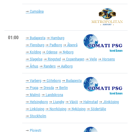
Cumpăna
01:00
Budapesta
Hamburg
Flensburg
Padborg
Åbenrå
Kolding
Odense
Nyborg
Slagelse
Ringsted
Copenhagen
Vejle
Horsens
Århus
Randers
Aalborg
Varberg
Göteborg
Budapesta
Praga
Dresda
Berlin
Malmö
Landskrona
Helsingborg
Ljungby
Växjö
Halmstad
Jönköping
Linköping
Norrköping
Nyköping
Södertälje
Stockholm
Ploiești