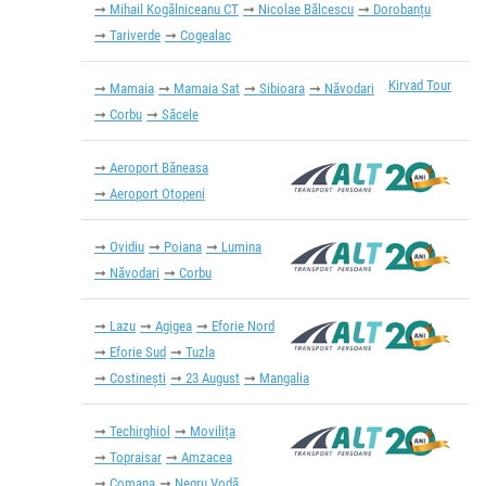
Mihail Kogălniceanu CT
Nicolae Bălcescu
Dorobanțu
Tariverde
Cogealac
Kirvad Tour
Mamaia
Mamaia Sat
Sibioara
Năvodari
Corbu
Săcele
Aeroport Băneasa
Aeroport Otopeni
Ovidiu
Poiana
Lumina
Năvodari
Corbu
Lazu
Agigea
Eforie Nord
Eforie Sud
Tuzla
Costinești
23 August
Mangalia
Techirghiol
Movilița
Topraisar
Amzacea
Comana
Negru Vodă