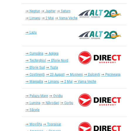
Neptun
Jupiter
Saturn
Limanu
2 Mai
Vama Veche
Lazu
Cumpăna
Agigea
Techirghiol
Eforie Nord
Eforie Sud
Tuzla
Costinești
23 August
Moșneni
Dulcești
Pecineaga
Mangalia
Limanu
2 Mai
Vama Veche
Palazu Mare
Ovidiu
Lumina
Năvodari
Corbu
Săcele
Movilița
Topraisar