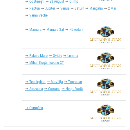
Costinești
23 August
Olimp
Neptun
Jupiter
Venus
Saturn
Mangalia
2 Mai
Vama Veche
Mamaia
Mamaia Sat
Năvodari
Palazu Mare
Ovidiu
Lumina
Mihail Kogălniceanu CT
Techirghiol
Movilița
Topraisar
Amzacea
Comana
Negru Vodă
Cumpăna