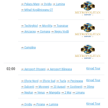
Palazu Mare
Ovidiu
Lumina
Mihail Kogălniceanu CT
Techirghiol
Movilița
Topraisar
Amzacea
Comana
Negru Vodă
Cumpăna
02:00
Kirvad Tour
Aeroport Otopeni
Aeroport Băneasa
Kirvad Tour
Eforie Nord
Eforie Sud
Tuzla
Pecineaga
Dulcești
Moșneni
23 August
Costinești
Olimp
Neptun
Venus
Mangalia
2 Mai
Limanu
Kirvad Tour
Ovidiu
Poiana
Lumina