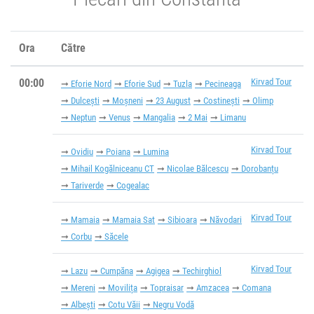
Ora
Către
00:00
Kirvad Tour
Eforie Nord
Eforie Sud
Tuzla
Pecineaga
Dulcești
Moșneni
23 August
Costinești
Olimp
Neptun
Venus
Mangalia
2 Mai
Limanu
Kirvad Tour
Ovidiu
Poiana
Lumina
Mihail Kogălniceanu CT
Nicolae Bălcescu
Dorobanțu
Tariverde
Cogealac
Kirvad Tour
Mamaia
Mamaia Sat
Sibioara
Năvodari
Corbu
Săcele
Kirvad Tour
Lazu
Cumpăna
Agigea
Techirghiol
Mereni
Movilița
Topraisar
Amzacea
Comana
Albești
Cotu Văii
Negru Vodă