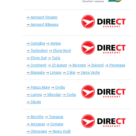
Aeroport Otopeni
Aeroport Băneasa
Cumpăna
Agigea
Techirghiol
Eforie Nord
Eforie Sud
Tuzla
Costinești
23 August
Moșneni
Dulcești
Pecineaga
Mangalia
Limanu
2 Mai
Vama Veche
Palazu Mare
Ovidiu
Lumina
Năvodari
Corbu
Săcele
Movilița
Topraisar
Amzacea
Comana
Chirnogeni
Negru Vodă