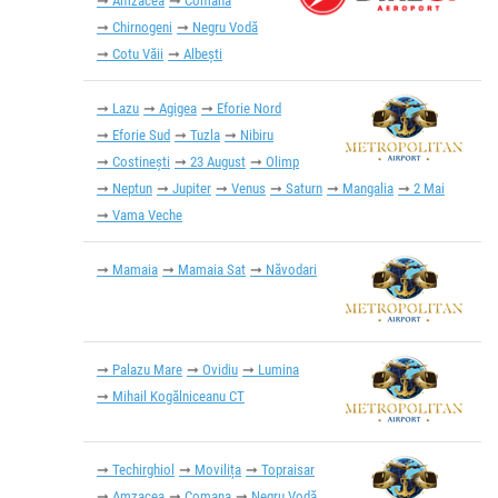
Amzacea
Comana
Chirnogeni
Negru Vodă
Cotu Văii
Albești
Lazu
Agigea
Eforie Nord
Eforie Sud
Tuzla
Nibiru
Costinești
23 August
Olimp
Neptun
Jupiter
Venus
Saturn
Mangalia
2 Mai
Vama Veche
Mamaia
Mamaia Sat
Năvodari
Palazu Mare
Ovidiu
Lumina
Mihail Kogălniceanu CT
Techirghiol
Movilița
Topraisar
Amzacea
Comana
Negru Vodă