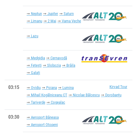
Neptun
Jupiter
Saturn
Limanu
2 Mai
Vama Veche
Lazu
Medgidia
Cernavodă
Fetești
Slobozia
Brăila
Galați
03:15
Kirvad Tour
Ovidiu
Poiana
Lumina
Mihail Kogălniceanu CT
Nicolae Bălcescu
Dorobanțu
Tariverde
Cogealac
03:30
Aeroport Băneasa
Aeroport Otopeni