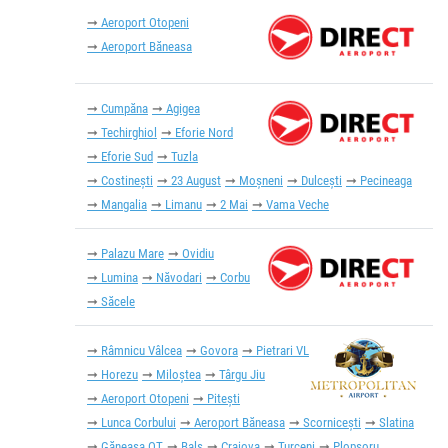
Aeroport Otopeni
Aeroport Băneasa
Cumpăna
Agigea
Techirghiol
Eforie Nord
Eforie Sud
Tuzla
Costinești
23 August
Moșneni
Dulcești
Pecineaga
Mangalia
Limanu
2 Mai
Vama Veche
Palazu Mare
Ovidiu
Lumina
Năvodari
Corbu
Săcele
Râmnicu Vâlcea
Govora
Pietrari VL
Horezu
Miloștea
Târgu Jiu
Aeroport Otopeni
Pitești
Lunca Corbului
Aeroport Băneasa
Scornicești
Slatina
Găneasa OT
Balș
Craiova
Turceni
Plopșoru