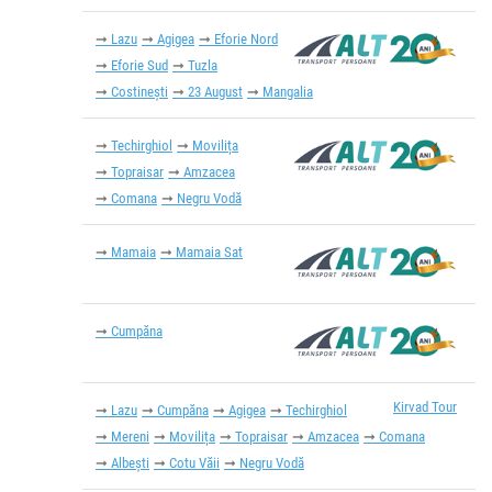
Lazu
Agigea
Eforie Nord
Eforie Sud
Tuzla
Costinești
23 August
Mangalia
Techirghiol
Movilița
Topraisar
Amzacea
Comana
Negru Vodă
Mamaia
Mamaia Sat
Cumpăna
Kirvad Tour
Lazu
Cumpăna
Agigea
Techirghiol
Mereni
Movilița
Topraisar
Amzacea
Comana
Albești
Cotu Văii
Negru Vodă