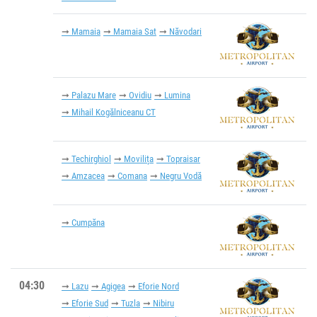
Mamaia
Mamaia Sat
Năvodari
Palazu Mare
Ovidiu
Lumina
Mihail Kogălniceanu CT
Techirghiol
Movilița
Topraisar
Amzacea
Comana
Negru Vodă
Cumpăna
04:30
Lazu
Agigea
Eforie Nord
Eforie Sud
Tuzla
Nibiru