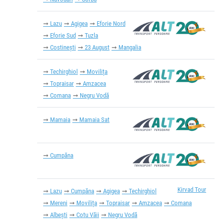
Lazu
Agigea
Eforie Nord
Eforie Sud
Tuzla
Costinești
23 August
Mangalia
Techirghiol
Movilița
Topraisar
Amzacea
Comana
Negru Vodă
Mamaia
Mamaia Sat
Cumpăna
Kirvad Tour
Lazu
Cumpăna
Agigea
Techirghiol
Mereni
Movilița
Topraisar
Amzacea
Comana
Albești
Cotu Văii
Negru Vodă