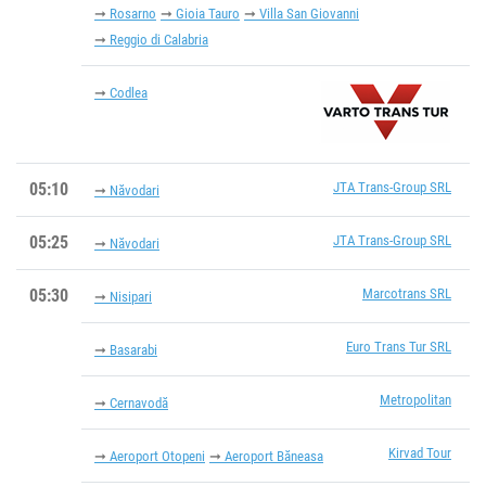
Rosarno
Gioia Tauro
Villa San Giovanni
Reggio di Calabria
Codlea
05:10
JTA Trans-Group SRL
Năvodari
05:25
JTA Trans-Group SRL
Năvodari
05:30
Marcotrans SRL
Nisipari
Euro Trans Tur SRL
Basarabi
Metropolitan
Cernavodă
Kirvad Tour
Aeroport Otopeni
Aeroport Băneasa