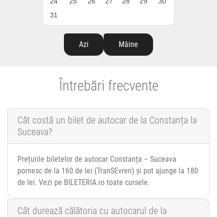
24
25
26
27
28
29
30
31
Azi
Mâine
Întrebări frecvente
Cât costă un bilet de autocar de la Constanța la
Suceava?
Prețurile biletelor de autocar Constanța – Suceava
pornesc de la 160 de lei (TranSEvren) și pot ajunge la 180
de lei. Vezi pe BILETERIA.ro toate cursele.
Cât durează călătoria cu autocarul de la