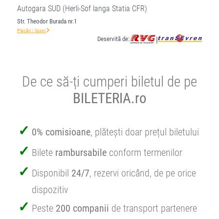
Autogara SUD (Herli-Sof langa Statia CFR)
Str. Theodor Burada nr.1
Plecări / Sosiri
Deservită de:
|
De ce să-ți cumperi biletul de pe
BILETERIA.ro
0% comisioane
, plătești doar prețul biletului
Bilete
rambursabile
conform termenilor
Disponibil
24/7
, rezervi oricând, de pe orice
dispozitiv
Peste
200 companii
de transport partenere