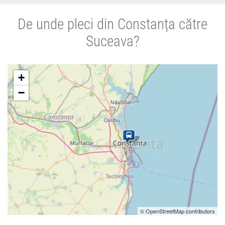
De unde pleci din Constanța către
Suceava?
+
−
© OpenStreetMap contributors