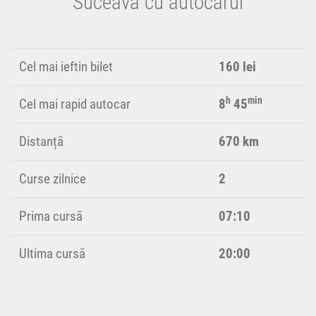
Suceava cu autocarul
Cel mai ieftin bilet
160 lei
h
min
Cel mai rapid autocar
8
45
Distanță
670 km
Curse zilnice
2
Prima cursă
07:10
Ultima cursă
20:00