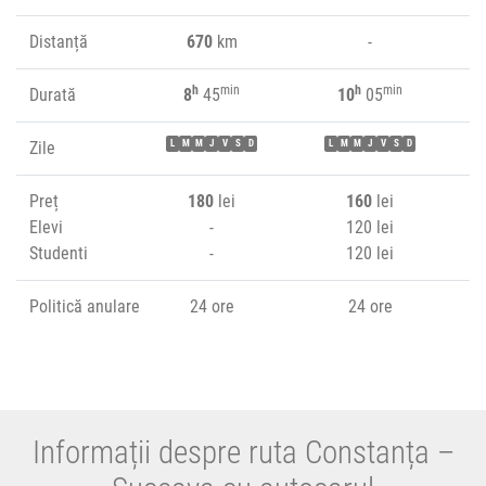
Distanță
670
km
-
h
min
h
min
Durată
8
45
10
05
Zile
L
M
M
J
V
S
D
L
M
M
J
V
S
D
Preț
180
lei
160
lei
Elevi
-
120 lei
Studenti
-
120 lei
Politică anulare
24 ore
24 ore
Informații despre ruta Constanța –