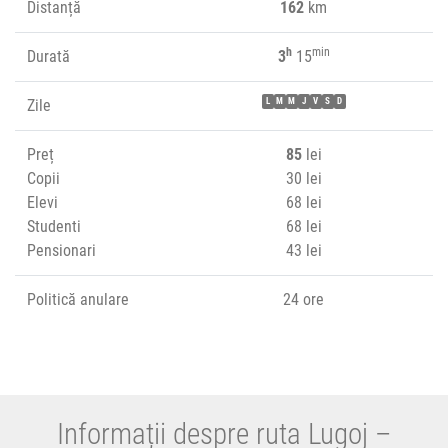
Distanță
162
km
h
min
Durată
3
15
Zile
L
M
M
J
V
S
D
Preț
85
lei
Copii
30 lei
Elevi
68 lei
Studenti
68 lei
Pensionari
43 lei
Politică anulare
24 ore
Informații despre ruta Lugoj –