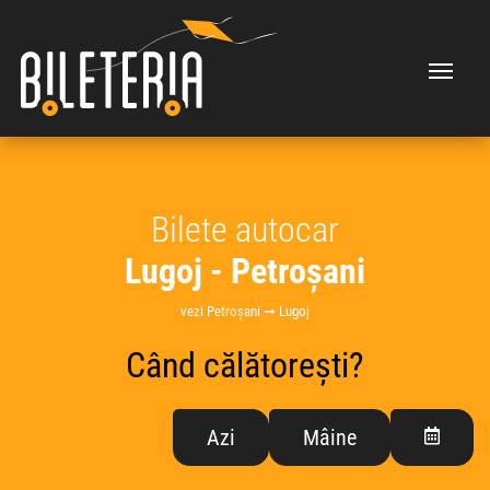
Bilete autocar
Lugoj - Petroșani
vezi Petroșani ➞ Lugoj
Când călătorești?
Azi
Mâine