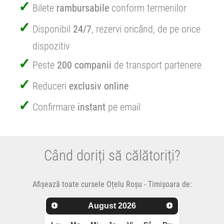
Bilete
rambursabile
conform termenilor
Disponibil
24/7
, rezervi oricând, de pe orice
dispozitiv
Peste
200 companii
de transport partenere
Reduceri
exclusiv online
Confirmare
instant
pe email
Când doriți să călătoriți?
Afișează toate cursele Oțelu Roșu - Timișoara de:
August
2026