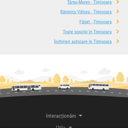
Târgu-Mureș - Timișoara
Râmnicu Vâlcea - Timișoara
Făget - Timișoara
Toate sosirile în Timișoara
Închirieri autocare în Timișoara
Interacționăm
Utile