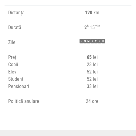
Distanță
120
km
h
min
Durată
2
15
Zile
L
M
M
J
V
S
D
Preț
65
lei
Copii
23 lei
Elevi
52 lei
Studenti
52 lei
Pensionari
33 lei
Politică anulare
24 ore