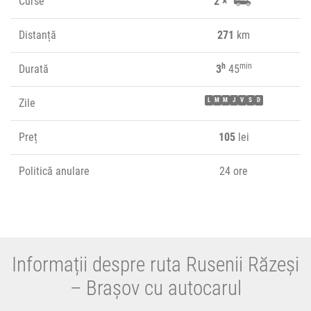
Curse
2 ×
Distanță
271
km
h
min
Durată
3
45
Zile
L
M
M
J
V
S
D
Preț
105
lei
Politică anulare
24 ore
Informații despre ruta Rusenii Răzeși
– Brașov cu autocarul