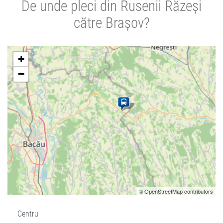
De unde pleci din Rusenii Răzeși
către Brașov?
+
−
© OpenStreetMap contributors
Centru