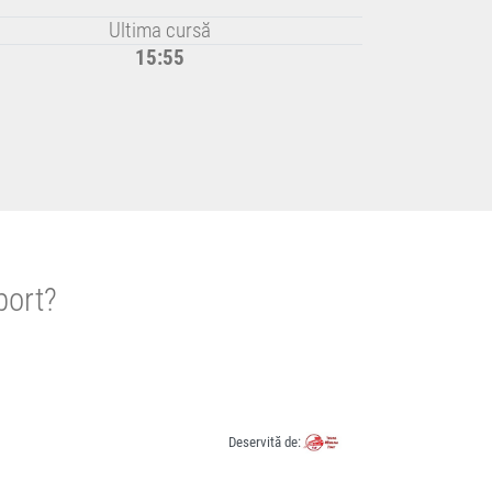
Ultima cursă
15:55
port?
Deservită de: