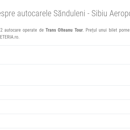
spre autocarele Sănduleni - Sibiu Aerop
c 2 autocare operate de
Trans Olteanu Tour
. Prețul unui bilet porn
LETERIA.ro.