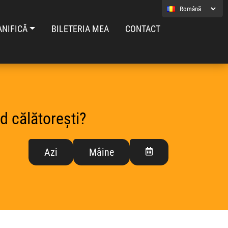
ANIFICĂ
BILETERIA MEA
CONTACT
d călătorești?
Azi
Mâine