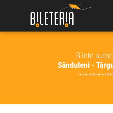
Bilete auto
Sănduleni - Târ
vezi Târgu-Mureș ➞ Săndul