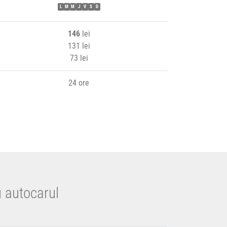
L
M
M
J
V
S
D
146
lei
131 lei
73 lei
24 ore
u autocarul