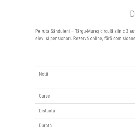
D
Pe ruta Sănduleni – Târgu-Mureș circulă zilnic 3 a
elevi și pensionari. Rezervă online, fără comisioan
Notă
Curse
Distanță
Durată