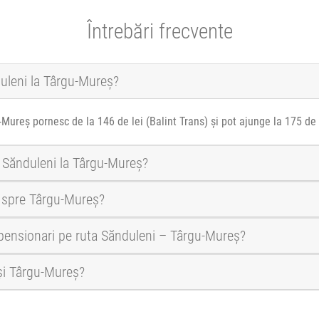
Întrebări frecvente
duleni la Târgu-Mureș?
-Mureș pornesc de la 146 de lei (Balint Trans) și pot ajunge la 175 de 
a Sănduleni la Târgu-Mureș?
i spre Târgu-Mureș?
i pensionari pe ruta Sănduleni – Târgu-Mureș?
 și Târgu-Mureș?