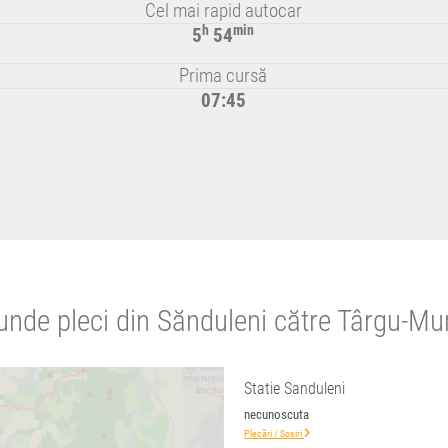
Cel mai rapid autocar
h
min
5
54
Prima cursă
07:45
unde pleci din Sănduleni către Târgu-Mu
Statie Sanduleni
necunoscuta
Plecări / Sosiri