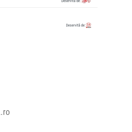
Deservită de:
Deservită de:
.ro