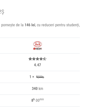
eș
et pornește de la
146 lei
, cu reduceri pentru studenți,
4.47
1 ×
340
km
h
min
8
00