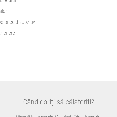
biletului
ilor
pe orice dispozitiv
rtenere
Când doriți să călătoriți?
Afișează toate cursele Sănduleni - Târgu-Mureș de: