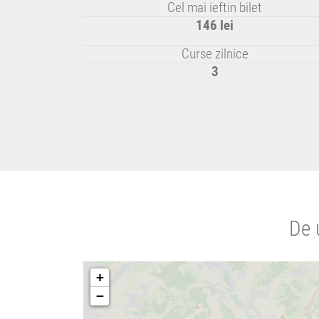
Cel mai ieftin bilet
146 lei
Curse zilnice
3
De 
+
−