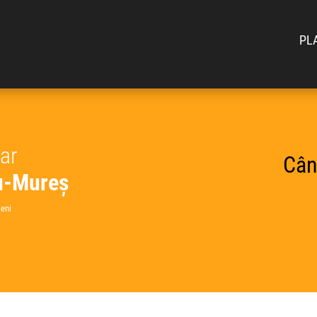
PL
car
Cân
gu-Mureș
eni