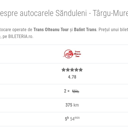
espre autocarele Sănduleni - Târgu-Mur
utocare operate de
Trans Olteanu Tour
și
Balint Trans
. Prețul unui bil
e, pe BILETERIA.ro.
4.78
2 ×
375
km
h
min
5
54