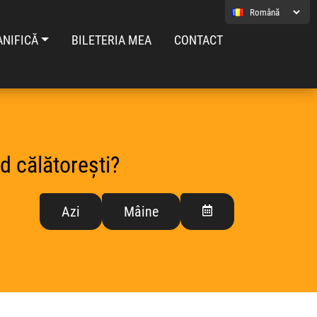
ANIFICĂ
BILETERIA MEA
CONTACT
d călătorești?
Azi
Mâine