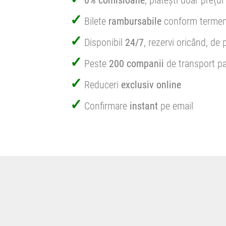
0% comisioane
, plătești doar prețul 
Bilete
rambursabile
conform termen
Disponibil
24/7
, rezervi oricând, de 
Peste
200 companii
de transport pa
Reduceri
exclusiv online
Confirmare
instant
pe email