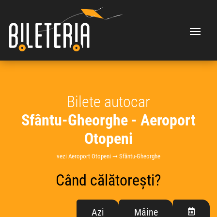
Bilete autocar
Sfântu-Gheorghe - Aeroport
Otopeni
vezi Aeroport Otopeni ➞ Sfântu-Gheorghe
Când călătorești?
Azi
Mâine