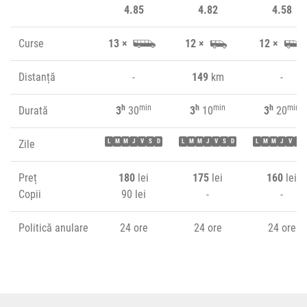
4.85
4.82
4.58
Curse
13 ×
12 ×
12 ×
Distanță
-
149
km
-
h
min
h
min
h
min
Durată
3
30
3
10
3
20
Zile
L
M
M
J
V
S
D
L
M
M
J
V
S
D
L
M
M
J
V
S
Preț
180
lei
175
lei
160
lei
Copii
90 lei
-
-
Politică anulare
24 ore
24 ore
24 ore