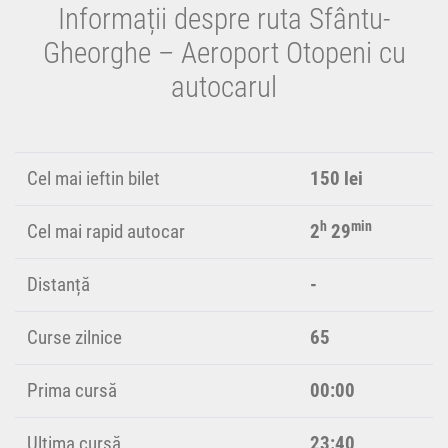
Informații despre ruta Sfântu-
Gheorghe – Aeroport Otopeni cu
autocarul
Cel mai ieftin bilet
150 lei
h
min
Cel mai rapid autocar
2
29
Distanță
-
Curse zilnice
65
Prima cursă
00:00
Ultima cursă
23:40