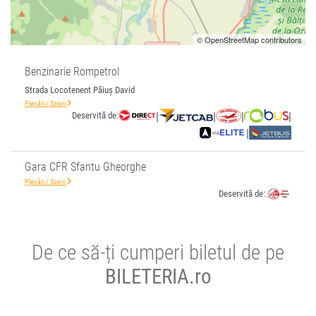
© OpenStreetMap contributors
Benzinarie Rompetrol
Strada Locotenent Păiuș David
Plecări / Sosiri
Deservită de:
|
|
|
|
|
Gara CFR Sfantu Gheorghe
Plecări / Sosiri
Deservită de:
De ce să-ți cumperi biletul de pe
BILETERIA.ro