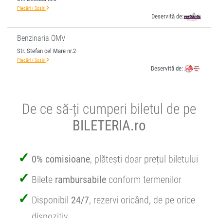
Plecări / Sosiri
Deservită de:
Benzinaria OMV
Str. Stefan cel Mare nr.2
Plecări / Sosiri
Deservită de:
De ce să-ți cumperi biletul de pe
BILETERIA.ro
0% comisioane
, plătești doar prețul biletului
Bilete
rambursabile
conform termenilor
Disponibil
24/7
, rezervi oricând, de pe orice
dispozitiv