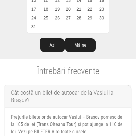
10
11
12
13
14
15
16
17
18
19
20
21
22
23
24
25
26
27
28
29
30
31
Azi
Mâine
Întrebări frecvente
Cât costă un bilet de autocar de la Vaslui la
Brașov?
Prețurile biletelor de autocar Vaslui – Brașov pornesc de
la 105 de lei (Trans Olteanu Tour) și pot ajunge la 110 de
lei. Vezi pe BILETERIA.ro toate cursele.