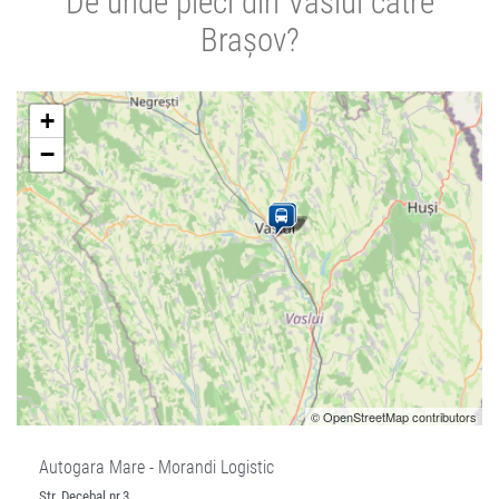
De unde pleci din Vaslui către
Brașov?
+
−
© OpenStreetMap contributors
Autogara Mare - Morandi Logistic
Str. Decebal nr.3