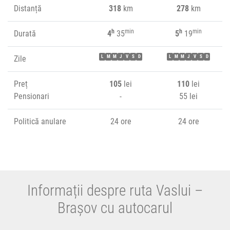
Distanță
318
km
278
km
h
min
h
min
Durată
4
35
5
19
Zile
L
M
M
J
V
S
D
L
M
M
J
V
S
D
Preț
105
lei
110
lei
Pensionari
-
55 lei
Politică anulare
24 ore
24 ore
Informații despre ruta Vaslui –
Brașov cu autocarul