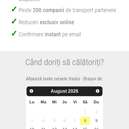
Peste
200 companii
de transport partenere
Reduceri
exclusiv online
Confirmare
instant
pe email
Când doriți să călătoriți?
Afișează toate cursele Vaslui - Brașov de:
August
2026
Lu
Ma
Mi
Jo
Vi
Sâ
Du
1
2
3
4
5
6
7
8
9