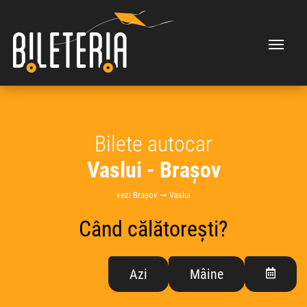
Bilete autocar
Vaslui - Brașov
vezi Brașov ➞ Vaslui
Când călătorești?
Azi
Mâine