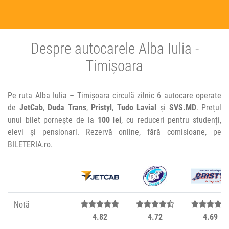
Despre autocarele Alba Iulia -
Timișoara
Pe ruta Alba Iulia – Timișoara circulă zilnic 6 autocare operate
de
JetCab
,
Duda Trans
,
Pristyl
,
Tudo Lavial
și
SVS.MD
. Prețul
unui bilet pornește de la
100 lei
, cu reduceri pentru studenți,
elevi și pensionari. Rezervă online, fără comisioane, pe
BILETERIA.ro.
Notă
4.82
4.72
4.69