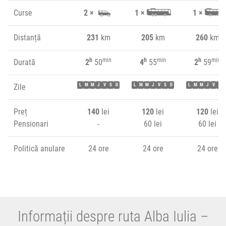
Curse
2 ×
1 ×
1 ×
Distanță
231
km
205
km
260
km
h
min
h
min
h
min
Durată
2
50
4
55
2
59
Zile
L
M
M
J
V
S
D
L
M
M
J
V
S
D
L
M
M
J
V
S
Preț
140
lei
120
lei
120
lei
Pensionari
-
60 lei
60 lei
Politică anulare
24 ore
24 ore
24 ore
Informații despre ruta Alba Iulia –