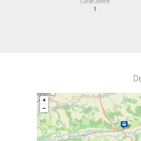
Curse zilnice
1
De
+
−