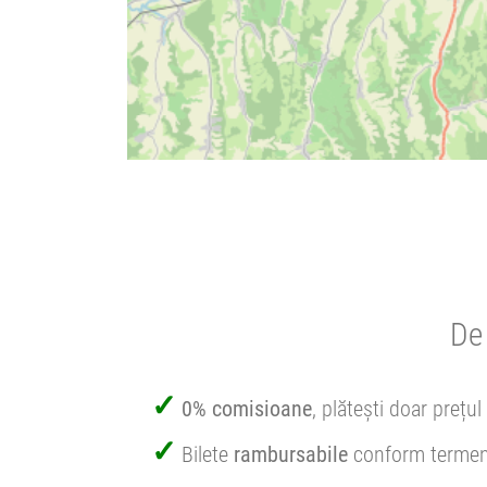
De 
0% comisioane
, plătești doar prețul 
Bilete
rambursabile
conform termen