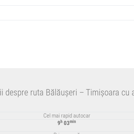
ii despre ruta Bălăușeri – Timișoara cu 
Cel mai rapid autocar
h
min
9
03