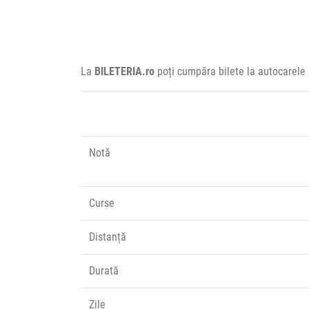
La
BILETERIA.ro
poți cumpăra bilete la autocarele 
Notă
Curse
Distanță
Durată
Zile