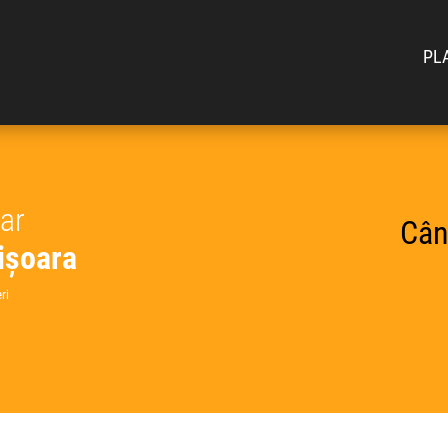
PL
car
Cân
ișoara
ri