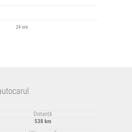
24 ore
autocarul
Distanță
538 km