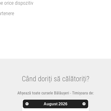
pe orice dispozitiv
rtenere
Când doriți să călătoriți?
Afișează toate cursele Bălăușeri - Timișoara de:
August
2026