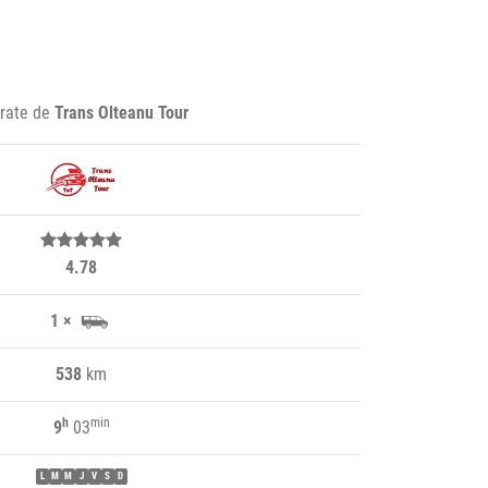
erate de
Trans Olteanu Tour
4.78
1 ×
538
km
h
min
9
03
L
M
M
J
V
S
D