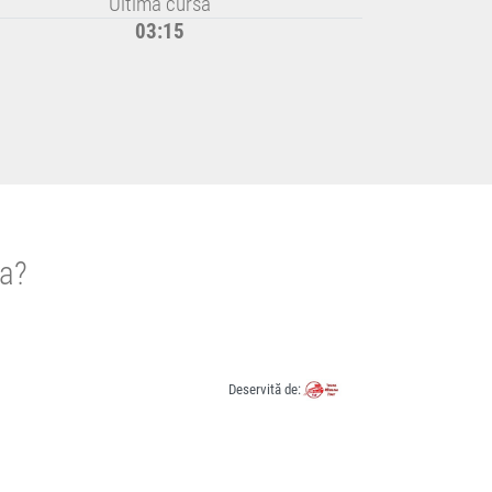
Ultima cursă
03:15
ra?
Deservită de: