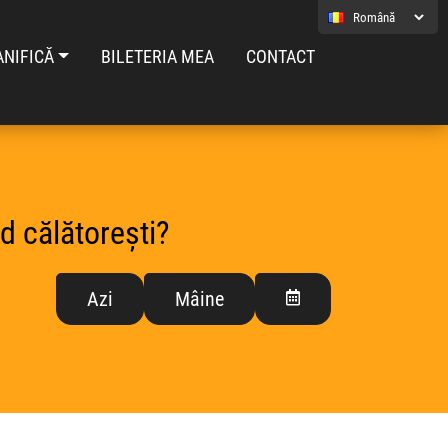
ANIFICĂ
BILETERIA MEA
CONTACT
d călătorești?
Azi
Mâine