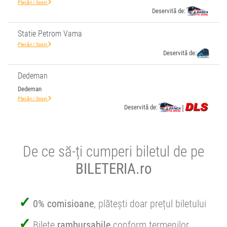
Plecări / Sosiri
Deservită de:
Statie Petrom Vama
Plecări / Sosiri
Deservită de:
Dedeman
Dedeman
Plecări / Sosiri
Deservită de:
|
De ce să-ți cumperi biletul de pe
BILETERIA.ro
0% comisioane
, plătești doar prețul biletului
Bilete
rambursabile
conform termenilor