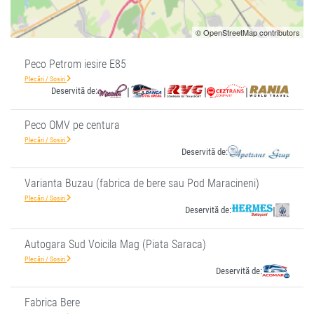
© OpenStreetMap contributors
Peco Petrom iesire E85
Plecări / Sosiri
Deservită de:
|
|
|
|
Peco OMV pe centura
Plecări / Sosiri
Deservită de:
Varianta Buzau (fabrica de bere sau Pod Maracineni)
Plecări / Sosiri
Deservită de:
|
Autogara Sud Voicila Mag (Piata Saraca)
Plecări / Sosiri
Deservită de:
Fabrica Bere