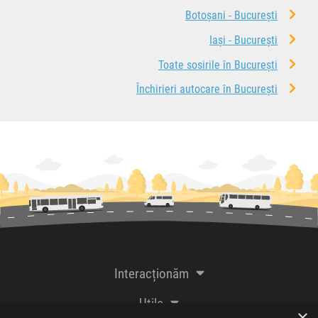
Botoșani - București
Iași - București
Toate sosirile în București
Închirieri autocare în București
Interacționăm
Utile
×