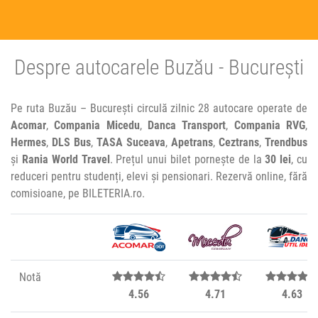
Despre autocarele Buzău - București
Pe ruta Buzău – București circulă zilnic 28 autocare operate de
Acomar
,
Compania Micedu
,
Danca Transport
,
Compania RVG
,
Hermes
,
DLS Bus
,
TASA Suceava
,
Apetrans
,
Ceztrans
,
Trendbus
și
Rania World Travel
. Prețul unui bilet pornește de la
30 lei
, cu
reduceri pentru studenți, elevi și pensionari. Rezervă online, fără
comisioane, pe BILETERIA.ro.
Notă
4.56
4.71
4.63