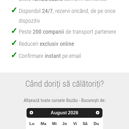
Disponibil
24/7
, rezervi oricând, de pe orice
dispozitiv
Peste
200 companii
de transport partenere
Reduceri
exclusiv online
Confirmare
instant
pe email
Când doriți să călătoriți?
Afișează toate cursele Buzău - București de:
August
2026
Lu
Ma
Mi
Jo
Vi
Sâ
Du