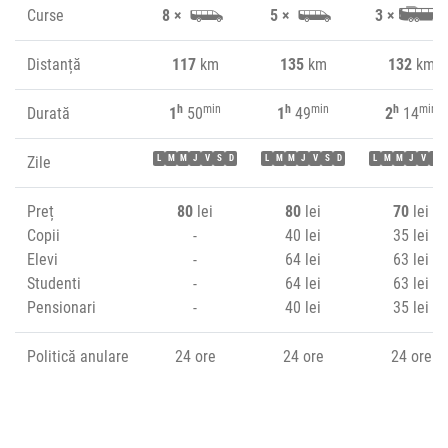
Curse
8 ×
5 ×
3 ×
Distanță
117
km
135
km
132
km
h
min
h
min
h
min
Durată
1
50
1
49
2
14
Zile
L
M
M
J
V
S
D
L
M
M
J
V
S
D
L
M
M
J
V
S
Preț
80
lei
80
lei
70
lei
Copii
-
40 lei
35 lei
Elevi
-
64 lei
63 lei
Studenti
-
64 lei
63 lei
Pensionari
-
40 lei
35 lei
Politică anulare
24 ore
24 ore
24 ore