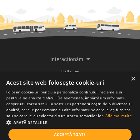
Interacționăm
Utile
×
Acest site web folosește cookie-uri
De la creatorii
Folosim cookie-uri pentru a personaliza conținutul, reclamele și
pentru a ne analiza traficul. De asemenea, împărtășim informații
despre utilizarea site-ului nostru cu partenerii noștri de publicitate și
analiză, care le pot combina cu alte informații pe care le-ați furnizat
Acceptăm plăți cu
sau pe care le-au colectat din utilizarea serviciilor lor.
Află mai multe
ARATĂ DETALIILE
ACCEPTĂ TOATE
© Bileteria SRL 2005-2026 |
Termeni și condiții