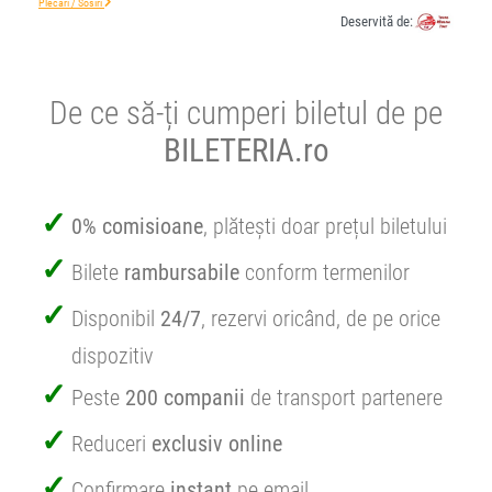
Plecări / Sosiri
Deservită de:
De ce să-ți cumperi biletul de pe
BILETERIA.ro
0% comisioane
, plătești doar prețul biletului
Bilete
rambursabile
conform termenilor
Disponibil
24/7
, rezervi oricând, de pe orice
dispozitiv
Peste
200 companii
de transport partenere
Reduceri
exclusiv online
Confirmare
instant
pe email