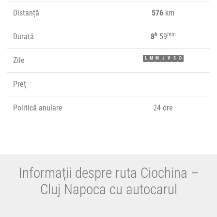
Distanță
576
km
h
min
Durată
8
59
Zile
L
M
M
J
V
S
D
Preț
Politică anulare
24 ore
Informații despre ruta Ciochina –
Cluj Napoca cu autocarul