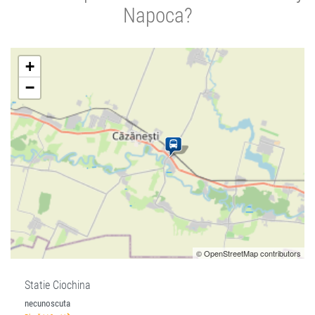
Napoca?
+
−
© OpenStreetMap contributors
Statie Ciochina
necunoscuta