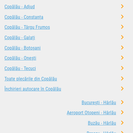
Copălău - Adjud
Copălău - Constanța
Copălău - Târgu Frumos
Copălău - Galați
Copălău - Botoșani
Copălău - Onești
Copălău - Tecuci
Toate plecările din Copălău
Închirieri autocare în Copălău
București - Hârlău
Aeroport Otopeni - Hârlău
Buzău - Hârlău