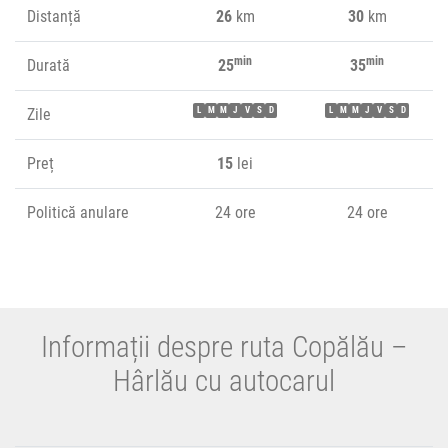
Distanță
26
km
30
km
min
min
Durată
25
35
Zile
L
M
M
J
V
S
D
L
M
M
J
V
S
D
Preț
15
lei
Politică anulare
24 ore
24 ore
Informații despre ruta Copălău –
Hârlău cu autocarul