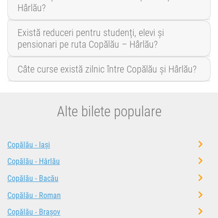
Hârlău?
Există reduceri pentru studenți, elevi și
pensionari pe ruta Copălău – Hârlău?
Câte curse există zilnic între Copălău și Hârlău?
Alte bilete populare
Copălău - Iași
Copălău - Hârlău
Copălău - Bacău
Copălău - Roman
Copălău - Brașov