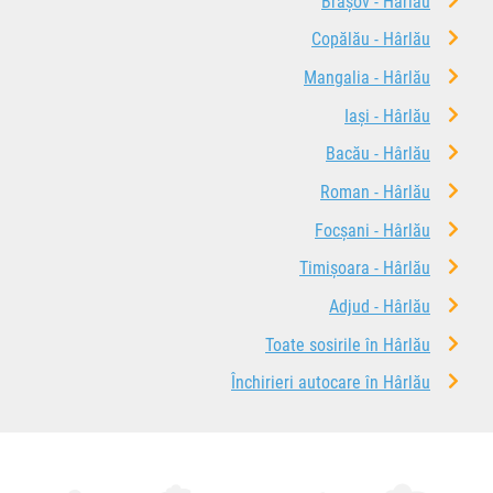
Brașov - Hârlău
Copălău - Hârlău
Mangalia - Hârlău
Iași - Hârlău
Bacău - Hârlău
Roman - Hârlău
Focșani - Hârlău
Timișoara - Hârlău
Adjud - Hârlău
Toate sosirile în Hârlău
Închirieri autocare în Hârlău