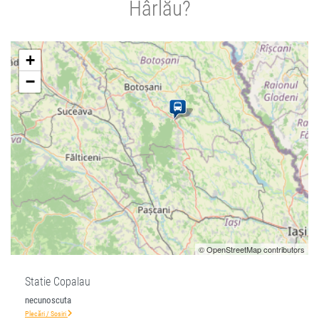
Hârlău?
+
−
© OpenStreetMap contributors
Statie Copalau
necunoscuta
Plecări / Sosiri