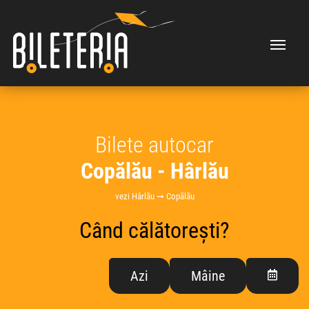
Bilete autocar
Copălău - Hârlău
vezi Hârlău ➞ Copălău
Când călătorești?
Azi
Mâine