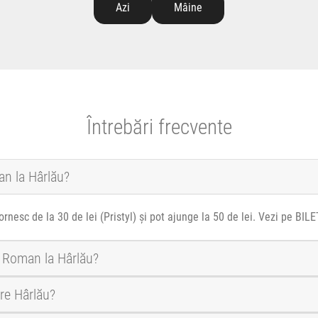
Azi
Mâine
Întrebări frecvente
an la Hârlău?
nesc de la 30 de lei (Pristyl) și pot ajunge la 50 de lei. Vezi pe BILE
a Roman la Hârlău?
re Hârlău?