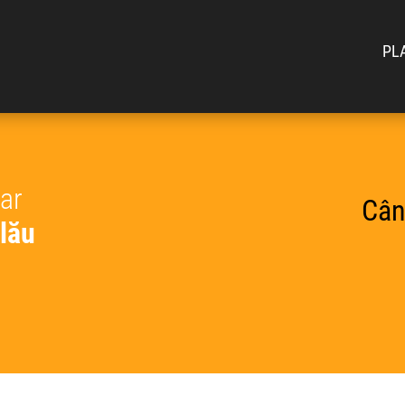
PL
car
Cân
lău