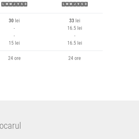
L
M
M
J
V
S
D
L
M
M
J
V
S
D
30
lei
33
lei
-
16.5 lei
-
-
15 lei
16.5 lei
24 ore
24 ore
ocarul