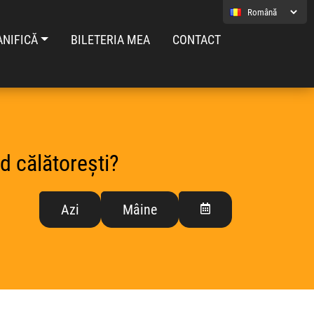
ANIFICĂ
BILETERIA MEA
CONTACT
d călătorești?
Azi
Mâine