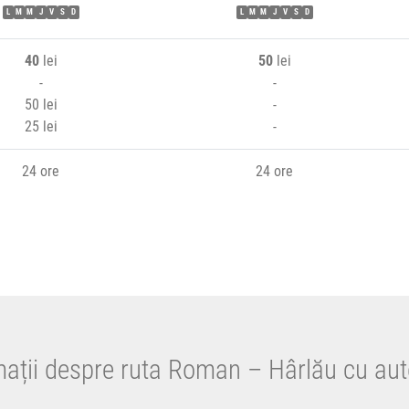
L
M
M
J
V
S
D
L
M
M
J
V
S
D
40
lei
50
lei
-
-
50 lei
-
25 lei
-
24 ore
24 ore
mații despre ruta Roman – Hârlău cu aut