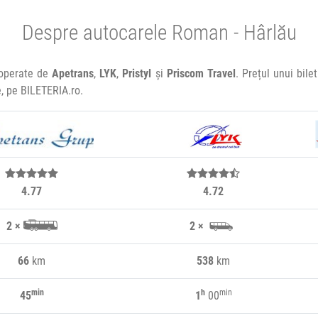
Despre autocarele Roman - Hârlău
 operate de
Apetrans
,
LYK
,
Pristyl
și
Priscom Travel
. Prețul unui bil
e, pe BILETERIA.ro.
4.77
4.72
2 ×
2 ×
66
km
538
km
min
h
min
45
1
00