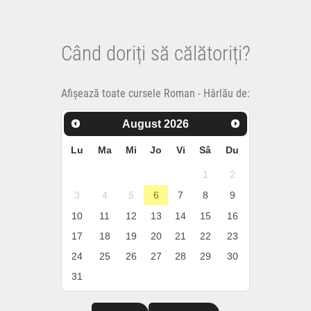
Când doriți să călătoriți?
Afișează toate cursele Roman - Hârlău de:
August
2026
Lu
Ma
Mi
Jo
Vi
Sâ
Du
1
2
3
4
5
6
7
8
9
10
11
12
13
14
15
16
17
18
19
20
21
22
23
24
25
26
27
28
29
30
31