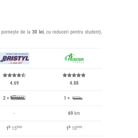
et pornește de la
30 lei
, cu reduceri pentru studenți,
4.69
4.88
2 ×
1 ×
-
69
km
h
min
h
min
1
15
1
10