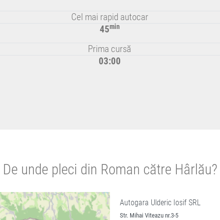
Cel mai rapid autocar
min
45
Prima cursă
03:00
De unde pleci din Roman către Hârlău?
Autogara Ulderic Iosif SRL
Str. Mihai Viteazu nr.3-5