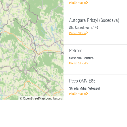
Plecări / Sosiri
Autogara Pristyl (Sucedava)
Str. Sucedava nr.149
Plecări / Sosiri
Petrom
Soseaua Centura
Plecări / Sosiri
Peco OMV E85
Strada Mihai Viteazul
Plecări / Sosiri
© OpenStreetMap contributors