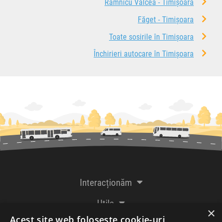
Râmnicu Vâlcea - Timișoara
Făget - Timișoara
Toate sosirile în Timișoara
Închirieri autocare în Timișoara
Interacționăm
Utile
×
Acest site web folosește cookie-uri