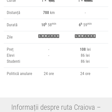
Curse
1 ×
1 ×
Distanță
788
km
-
h
min
h
min
Durată
10
58
6
59
Zile
L
M
M
J
V
S
D
L
M
M
J
V
S
D
Preț
-
108
lei
Elevi
-
86 lei
Studenti
86 lei
Politică anulare
24 ore
24 ore
Informații despre ruta Craiova –