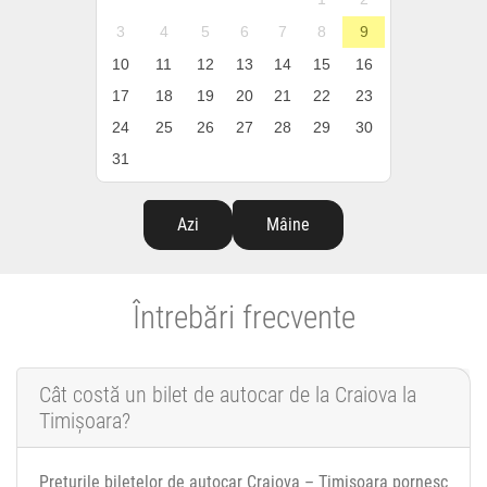
3
4
5
6
7
8
9
10
11
12
13
14
15
16
17
18
19
20
21
22
23
24
25
26
27
28
29
30
31
Azi
Mâine
Întrebări frecvente
Cât costă un bilet de autocar de la Craiova la
Timișoara?
Prețurile biletelor de autocar Craiova – Timișoara pornesc