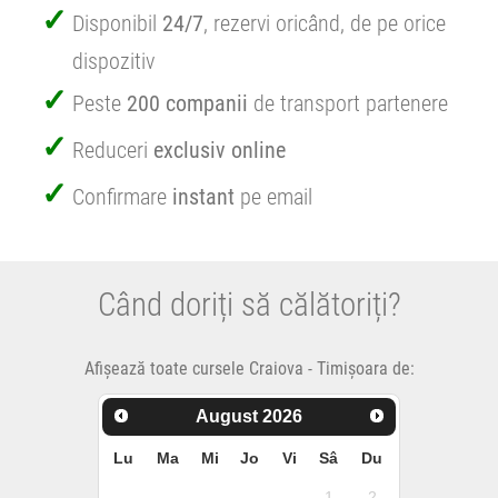
Disponibil
24/7
, rezervi oricând, de pe orice
dispozitiv
Peste
200 companii
de transport partenere
Reduceri
exclusiv online
Confirmare
instant
pe email
Când doriți să călătoriți?
Afișează toate cursele Craiova - Timișoara de:
August
2026
Lu
Ma
Mi
Jo
Vi
Sâ
Du
1
2