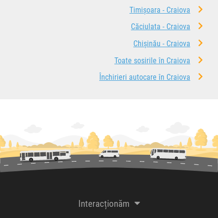
Timișoara - Craiova
Căciulata - Craiova
Chișinău - Craiova
Toate sosirile în Craiova
Închirieri autocare în Craiova
Interacționăm