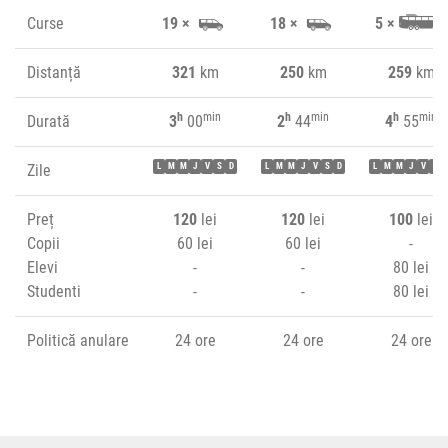
Curse
19 ×
18 ×
5 ×
Distanță
321
km
250
km
259
km
h
min
h
min
h
min
Durată
3
00
2
44
4
55
Zile
L
M
M
J
V
S
D
L
M
M
J
V
S
D
L
M
M
J
V
S
Preț
120
lei
120
lei
100
lei
Copii
60 lei
60 lei
-
Elevi
-
-
80 lei
Studenti
-
-
80 lei
Politică anulare
24 ore
24 ore
24 ore