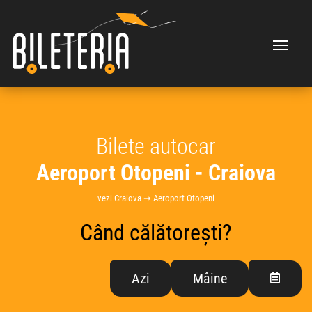
Bilete autocar
Aeroport Otopeni - Craiova
vezi Craiova ➞ Aeroport Otopeni
Când călătorești?
Azi
Mâine