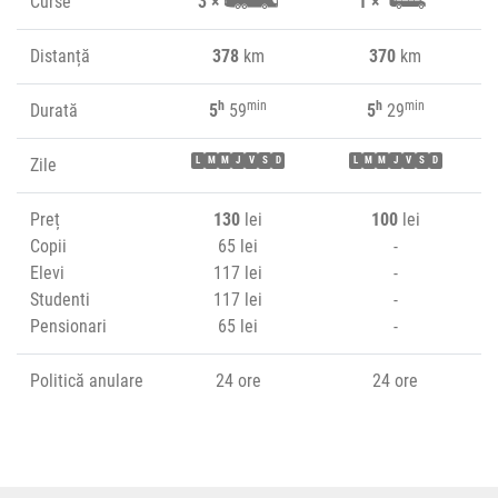
Curse
3 ×
1 ×
Distanță
378
km
370
km
h
min
h
min
Durată
5
59
5
29
Zile
L
M
M
J
V
S
D
L
M
M
J
V
S
D
Preț
130
lei
100
lei
Copii
65 lei
-
Elevi
117 lei
-
Studenti
117 lei
-
Pensionari
65 lei
-
Politică anulare
24 ore
24 ore