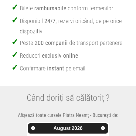
Bilete
rambursabile
conform termenilor
Disponibil
24/7
, rezervi oricând, de pe orice
dispozitiv
Peste
200 companii
de transport partenere
Reduceri
exclusiv online
Confirmare
instant
pe email
Când doriți să călătoriți?
Afișează toate cursele Piatra Neamț - București de:
August
2026