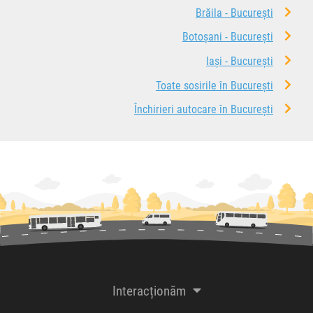
Brăila - București
Botoșani - București
Iași - București
Toate sosirile în București
Închirieri autocare în București
Interacționăm