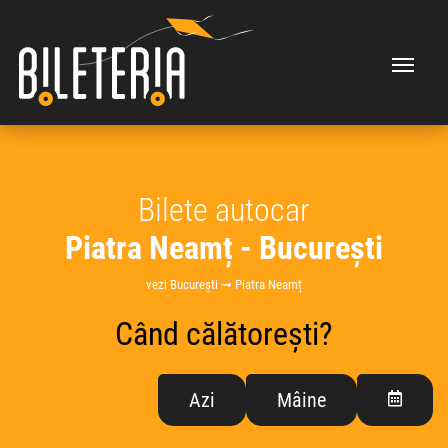
Bilete autocar
Piatra Neamț - București
vezi București ➞ Piatra Neamț
Când călătorești?
Azi
Mâine