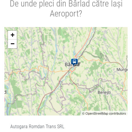
De unde pleci din Bârlad către Iași
Aeroport?
+
−
© OpenStreetMap contributors
Autogara Romdan Trans SRL