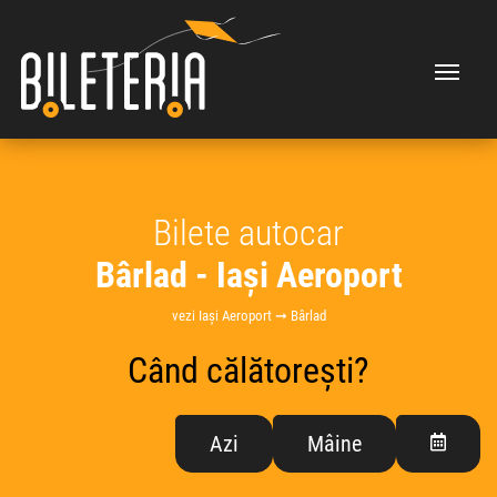
Bilete autocar
Bârlad - Iași Aeroport
vezi Iași Aeroport ➞ Bârlad
Când călătorești?
Azi
Mâine