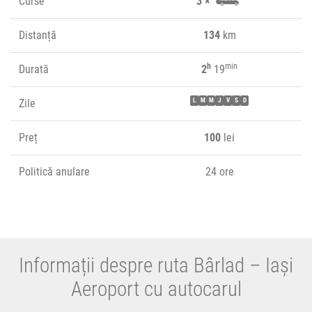
Curse
3 ×
Distanță
134
km
h
min
Durată
2
19
Zile
L
M
M
J
V
S
D
Preț
100
lei
Politică anulare
24 ore
Informații despre ruta Bârlad – Iași
Aeroport cu autocarul