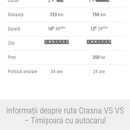
Curse
2 ×
1 ×
Distanță
723
km
750
km
h
min
h
min
Durată
10
49
12
29
Zile
L
M
M
J
V
S
D
L
M
M
J
V
S
D
Preț
250
lei
Politică anulare
24 ore
24 ore
Informații despre ruta Crasna VS VS
– Timișoara cu autocarul