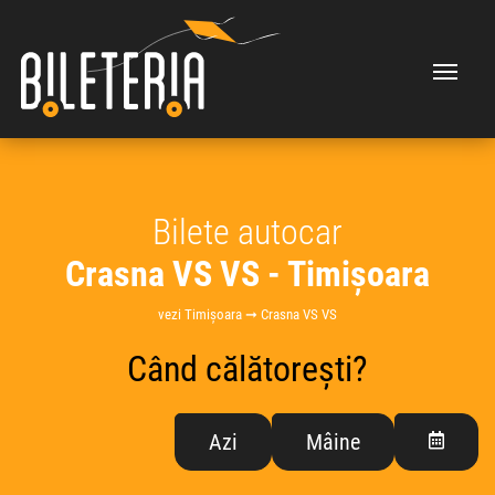
Bilete autocar
Crasna VS VS - Timișoara
vezi Timișoara ➞ Crasna VS VS
Când călătorești?
Azi
Mâine