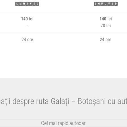
L
M
M
J
V
S
D
L
M
M
J
V
S
D
140
lei
140
lei
-
70 lei
24 ore
24 ore
ații despre ruta Galați – Botoșani cu au
Cel mai rapid autocar