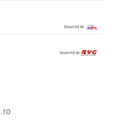
Deservită de:
Deservită de:
.ro