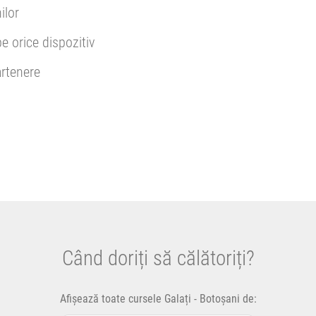
ilor
pe orice dispozitiv
rtenere
Când doriți să călătoriți?
Afișează toate cursele Galați - Botoșani de: