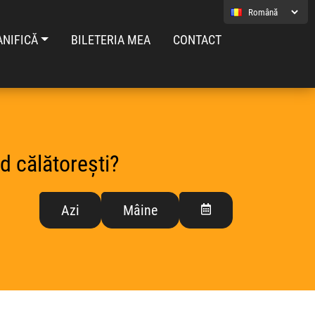
ANIFICĂ
BILETERIA MEA
CONTACT
d călătorești?
Azi
Mâine