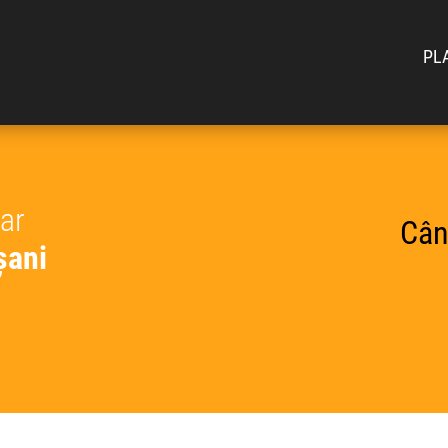
PL
car
Cân
șani