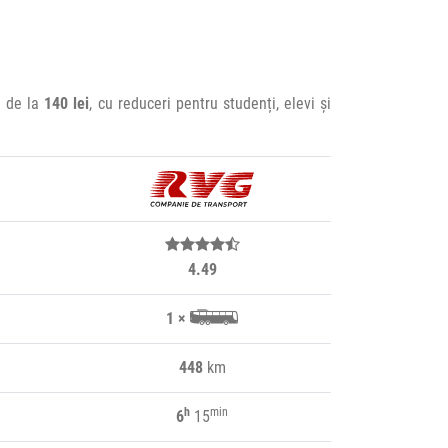
e de la
140 lei
, cu reduceri pentru studenți, elevi și
4.49
1 ×
448
km
h
min
6
15