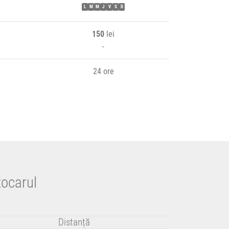
L
M
M
J
V
S
D
150
lei
-
24 ore
tocarul
Distanță