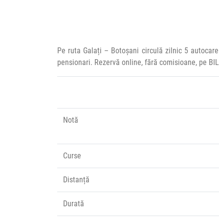
Pe ruta Galați – Botoșani circulă zilnic 5 autoca
pensionari. Rezervă online, fără comisioane, pe BI
Notă
Curse
Distanță
Durată