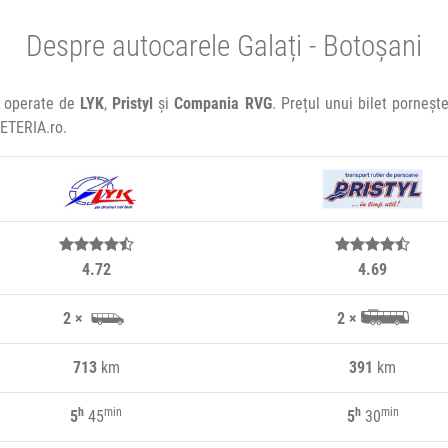
Despre autocarele Galați - Botoșani
re operate de
LYK
,
Pristyl
și
Compania RVG
. Prețul unui bilet porneșt
LETERIA.ro.
4.72
4.69
2 ×
2 ×
713
km
391
km
h
min
h
min
5
45
5
30