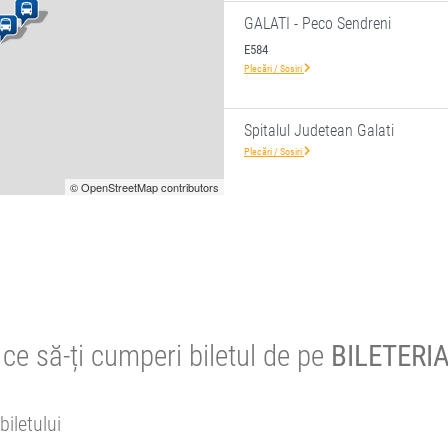
GALATI - Peco Sendreni
E584
Plecări / Sosiri
Spitalul Judetean Galati
Plecări / Sosiri
© OpenStreetMap contributors
ce să-ți cumperi biletul de pe
BILETERIA
biletului