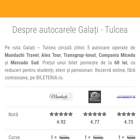
Despre autocarele Galați - Tulcea
Pe ruta Galați – Tulcea circulă zilnic 5 autocare operate de
Mandachi Travel
,
Alex Tour
,
Transgrup-Ionut
,
Compania Micedu
și
Mercado Sud
. Prețul unui bilet pornește de la
60 lei
, cu
reduceri pentru studenți, elevi și pensionari. Rezervă online, fără
comisioane, pe BILETERIA.ro.
Notă
4.92
4.77
4.73
Curse
1 ×
1 ×
1 ×