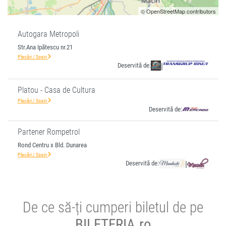
© OpenStreetMap contributors
Autogara Metropoli
Str.Ana Ipătescu nr.21
Plecări / Sosiri
Deservită de:
|
Platou - Casa de Cultura
Plecări / Sosiri
Deservită de:
Partener Rompetrol
Rond Centru x Bld. Dunarea
Plecări / Sosiri
Deservită de:
|
De ce să-ți cumperi biletul de pe
BILETERIA.ro