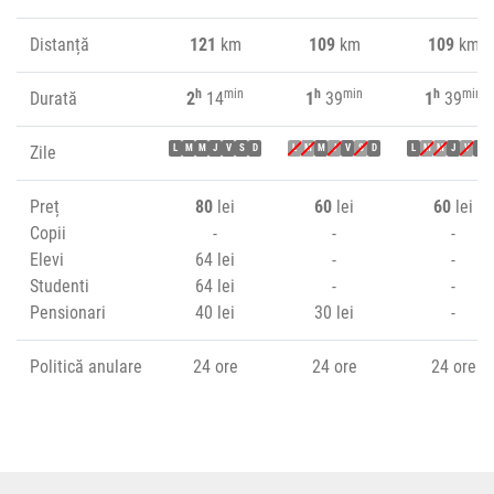
Distanță
121
km
109
km
109
km
h
min
h
min
h
min
Durată
2
14
1
39
1
39
Zile
L
M
M
J
V
S
D
L
M
M
J
V
S
D
L
M
M
J
V
S
Preț
80
lei
60
lei
60
lei
Copii
-
-
-
Elevi
64 lei
-
-
Studenti
64 lei
-
-
Pensionari
40 lei
30 lei
-
Politică anulare
24 ore
24 ore
24 ore