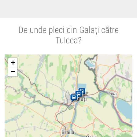
De unde pleci din Galați către
Tulcea?
+
−