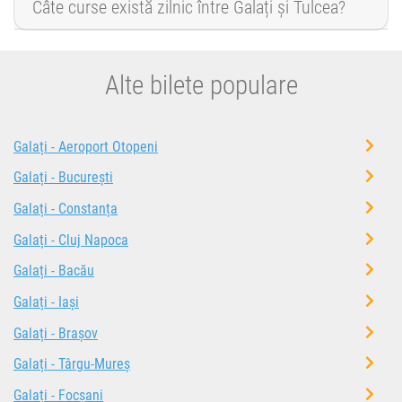
Câte curse există zilnic între Galați și Tulcea?
Alte bilete populare
Galați - Aeroport Otopeni
Galați - București
Galați - Constanța
Galați - Cluj Napoca
Galați - Bacău
Galați - Iași
Galați - Brașov
Galați - Târgu-Mureș
Galați - Focșani