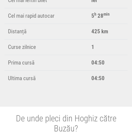
Cel mai ieftin bilet
lei
h
min
Cel mai rapid autocar
5
28
Distanță
425 km
Curse zilnice
1
Prima cursă
04:50
Ultima cursă
04:50
De unde pleci din Hoghiz către
Buzău?