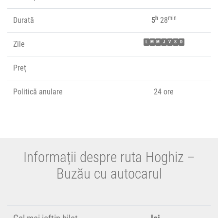
h
min
Durată
5
28
Zile
L
M
M
J
V
S
D
Preț
Politică anulare
24 ore
Informații despre ruta Hoghiz –
Buzău cu autocarul