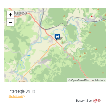
+
−
© OpenStreetMap contributors
Intersecție DN 13
Plecări / Sosiri
Deservită de: