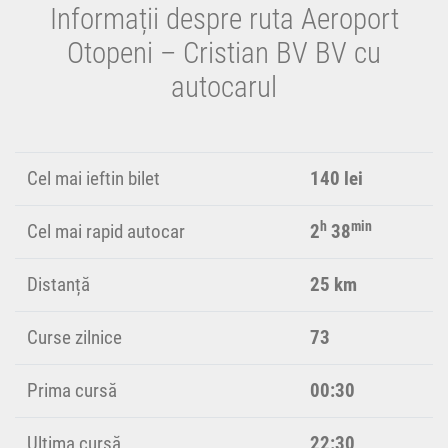
Informații despre ruta Aeroport
Otopeni – Cristian BV BV cu
autocarul
Cel mai ieftin bilet
140 lei
h
min
Cel mai rapid autocar
2
38
Distanță
25 km
Curse zilnice
73
Prima cursă
00:30
Ultima cursă
22:30