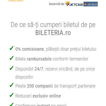
Deservită de:
|
De ce să-ți cumperi biletul de pe
BILETERIA.ro
0% comisioane
, plătești doar prețul biletului
Bilete
rambursabile
conform termenilor
Disponibil
24/7
, rezervi oricând, de pe orice
dispozitiv
Peste
200 companii
de transport partenere
Reduceri
exclusiv online
Confirmare
instant
pe email