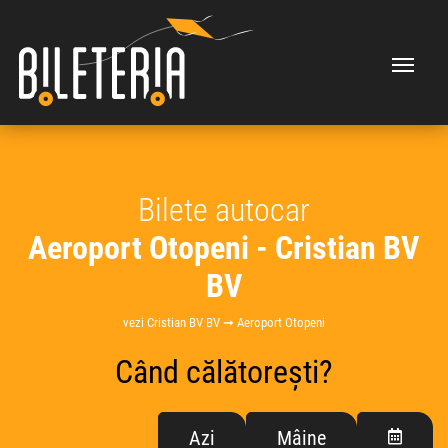
Bilete autocar
Aeroport Otopeni - Cristian BV
BV
vezi Cristian BV BV ➞ Aeroport Otopeni
Când călătorești?
Azi
Mâine