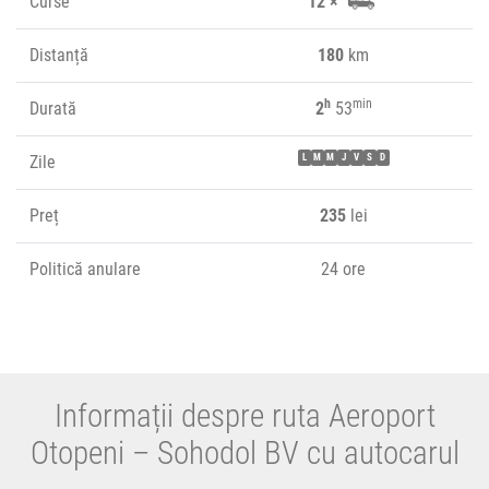
Curse
12 ×
Distanță
180
km
h
min
Durată
2
53
Zile
L
M
M
J
V
S
D
Preț
235
lei
Politică anulare
24 ore
Informații despre ruta Aeroport
Otopeni – Sohodol BV cu autocarul