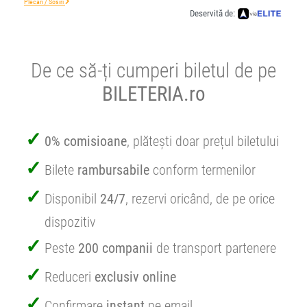
Plecări / Sosiri
Deservită de:
De ce să-ți cumperi biletul de pe
BILETERIA.ro
0% comisioane
, plătești doar prețul biletului
Bilete
rambursabile
conform termenilor
Disponibil
24/7
, rezervi oricând, de pe orice
dispozitiv
Peste
200 companii
de transport partenere
Reduceri
exclusiv online
Confirmare
instant
pe email